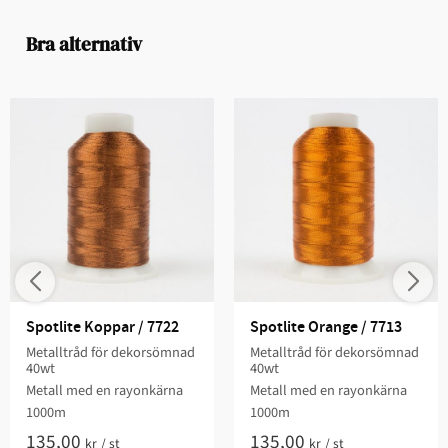
Bra alternativ
Spotlite Koppar / 7722
Spotlite Orange / 7713
Metalltråd för dekorsömnad
Metalltråd för dekorsömnad
40wt
40wt
Metall med en rayonkärna
Metall med en rayonkärna
1000m
1000m
135,00
135,00
kr
/
st
kr
/
st