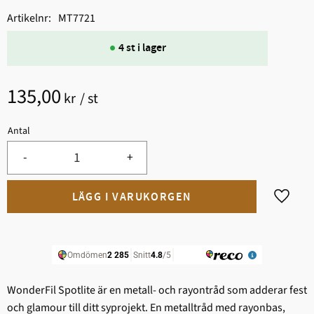
Artikelnr
MT7721
4 st i lager
135,00
kr
/
st
Antal
-
+
Lägg til
WonderFil Spotlite är en metall- och rayontråd som adderar fest
och glamour till ditt syprojekt. En metalltråd med rayonbas,