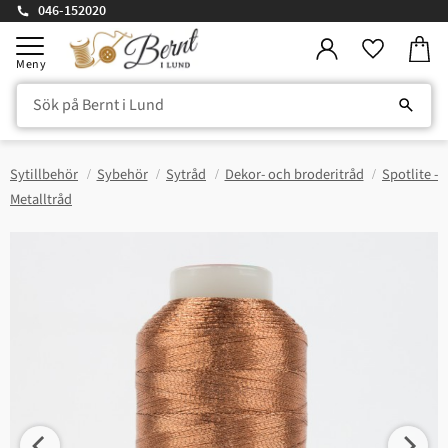
046-152020
Kundv
Meny
Favorite
Sytillbehör
Sybehör
Sytråd
Dekor- och broderitråd
Spotlite -
Metalltråd