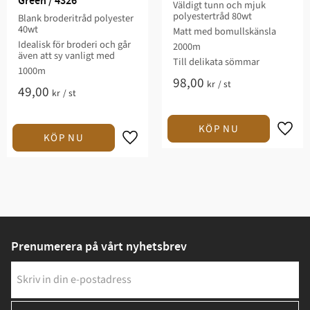
Green / 4326
Väldigt tunn och mjuk
polyestertråd 80wt
Blank broderitråd polyester
40wt
Matt med bomullskänsla
Idealisk för broderi och går
2000m
även att sy vanligt med
Till delikata sömmar
1000m
98,00
kr
/
st
49,00
kr
/
st
Prenumerera på vårt nyhetsbrev