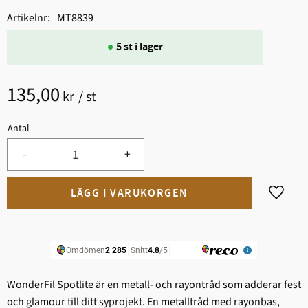
Artikelnr
MT8839
5 st i lager
135,00
kr
/
st
Antal
-
+
Lägg til
WonderFil Spotlite är en metall- och rayontråd som adderar fest
och glamour till ditt syprojekt. En metalltråd med rayonbas,