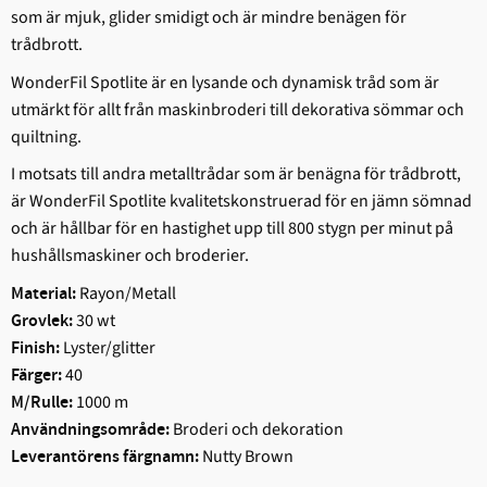
som är mjuk, glider smidigt och är mindre benägen för
trådbrott.
WonderFil Spotlite är en lysande och dynamisk tråd som är
utmärkt för allt från maskinbroderi till dekorativa sömmar och
quiltning.
I motsats till andra metalltrådar som är benägna för trådbrott,
är WonderFil Spotlite kvalitetskonstruerad för en jämn sömnad
och är hållbar för en hastighet upp till 800 stygn per minut på
hushållsmaskiner och broderier.
Rayon/Metall
Material:
30 wt
Grovlek:
Lyster/glitter
Finish:
40
Färger:
1000 m
M/Rulle:
Broderi och dekoration
Användningsområde:
Nutty Brown
Leverantörens färgnamn: