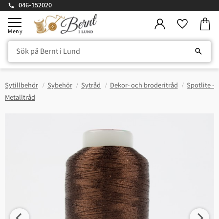
046-152020
Kundv
Meny
Favorite
Sytillbehör
Sybehör
Sytråd
Dekor- och broderitråd
Spotlite -
Metalltråd