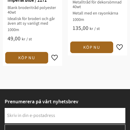
Imperial Blue / 2171
Metalltråd för dekorsömnad
40wt
Blank broderitråd polyester
40wt
Metall med en rayonkärna
Idealisk för broderi och går
1000m
även att sy vanligt med
135,00
kr
/
st
1000m
49,00
kr
/
st
Prenumerera på vårt nyhetsbrev