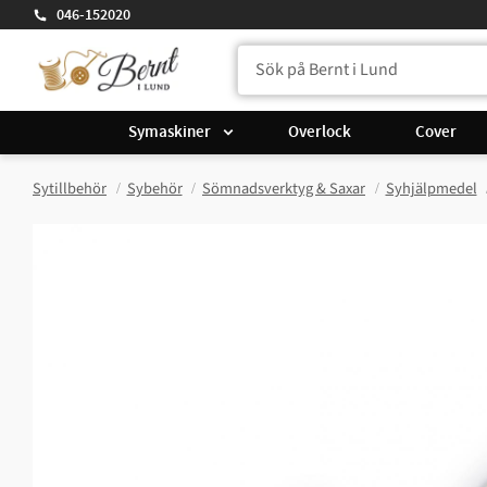
046-152020
Symaskiner
Overlock
Cover
Sytillbehör
Sybehör
Sömnadsverktyg & Saxar
Syhjälpmedel