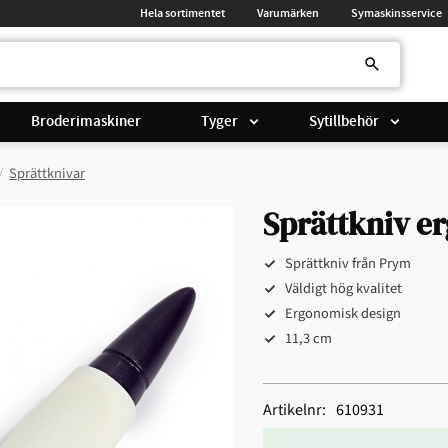
Hela sortimentet
Varumärken
Symaskinsservice
Broderimaskiner
Tyger
Sytillbehör
Sprättknivar
Sprättkniv e
Sprättkniv från Prym
Väldigt hög kvalitet
Ergonomisk design
11,3 cm
Artikelnr
610931