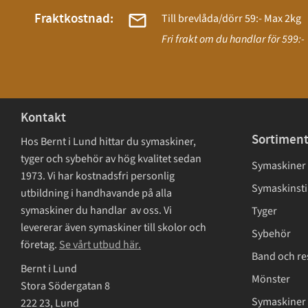
Fraktkostnad:
Till brevlåda/dörr 59:- Max 2kg
Fri frakt om du handlar för 599:-
Kontakt
Sortimen
Hos Bernt i Lund hittar du symaskiner,
tyger och sybehör av hög kvalitet sedan
Symaskiner
1973. Vi har kostnadsfri personlig
Symaskinsti
utbildning i handhavande på alla
symaskiner du handlar av oss. Vi
Tyger
levererar även symaskiner till skolor och
Sybehör
företag.
Se vårt utbud här.
Band och re
Bernt i Lund
Mönster
Stora Södergatan 8
Symaskiner 
222 23, Lund