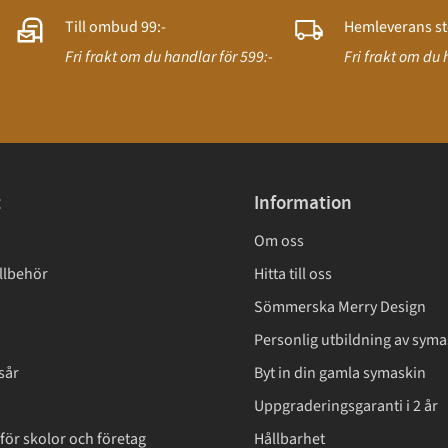
Till ombud 99:-
Hemleverans st
Fri frakt om du handlar för 599:-
Fri frakt om du 
t
Information
Om oss
llbehör
Hitta till oss
Sömmerska Merry Design
Personlig utbildning av syma
sår
Byt in din gamla symaskin
Uppgraderingsgaranti i 2 år
för skolor och företag
Hållbarhet