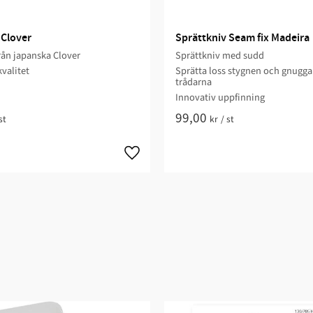
 Clover
Sprättkniv Seam fix Madeira
rån japanska Clover
Sprättkniv med sudd
kvalitet
Sprätta loss stygnen och gnugga
trådarna
Innovativ uppfinning
99,00
st
kr
/
st