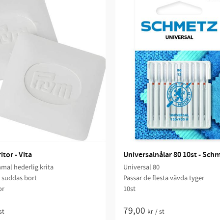
tor - Vita
Universalnålar 80 10st - Sch
mal hederlig krita
Universal 80
r suddas bort
Passar de flesta vävda tyger
or
10st
79,00
st
kr
/
st