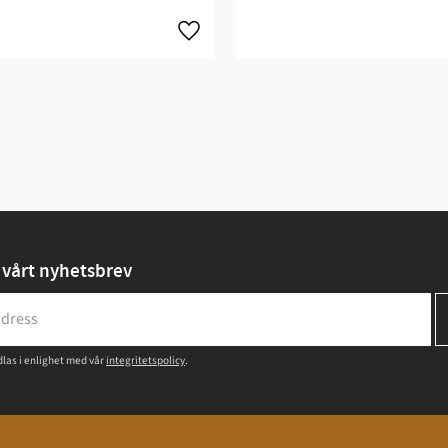
vårt nyhetsbrev
las i enlighet med vår
integritetspolicy
.