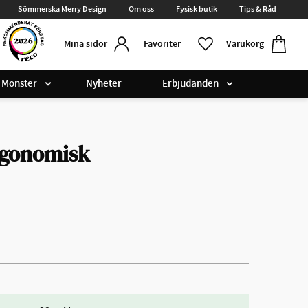
Sömmerska Merry Design
Om oss
Fysisk butik
Tips & Råd
Kundvag
Favoriter
Favoriter
Varukorg
Mina sidor
Mönster
Nyheter
Erbjudanden
rgonomisk