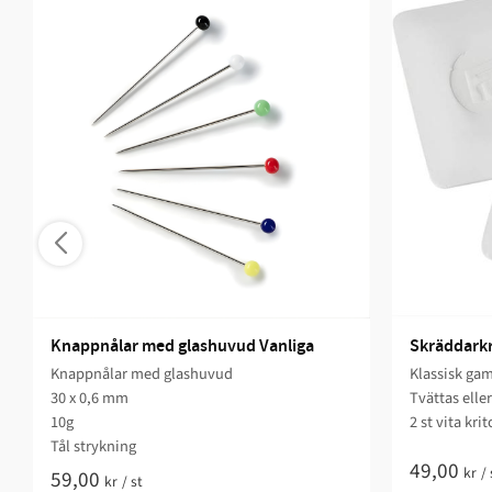
Knappnålar med glashuvud Vanliga
Skräddarkri
Knappnålar med glashuvud
Klassisk gam
30 x 0,6 mm
Tvättas elle
10g
2 st vita krit
Tål strykning
49,00
kr
/
59,00
kr
/
st