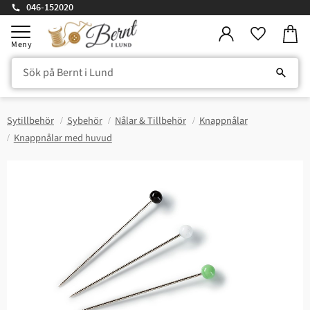
046-152020
Kundv
Meny
Favorite
Sytillbehör
Sybehör
Nålar & Tillbehör
Knappnålar
Knappnålar med huvud