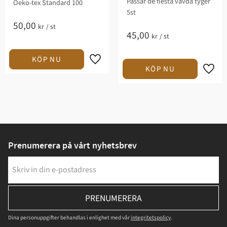
Passar de flesta vävda tyger
Oeko-tex Standard 100
5st
50,00
kr
/
st
45,00
kr
/
st
Prenumerera på vårt nyhetsbrev
PRENUMERERA
Dina personuppgifter behandlas i enlighet med vår
integritetspolicy
.