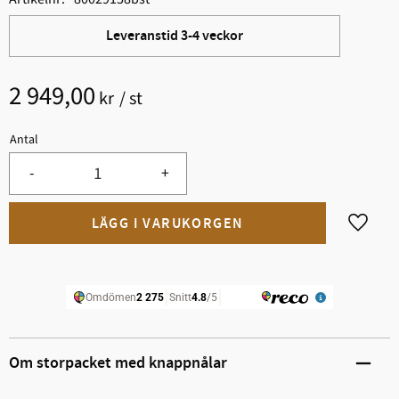
Leveranstid 3-4 veckor
2 949,00
kr
/
st
Antal
-
+
Lägg til
Om storpacket med knappnålar