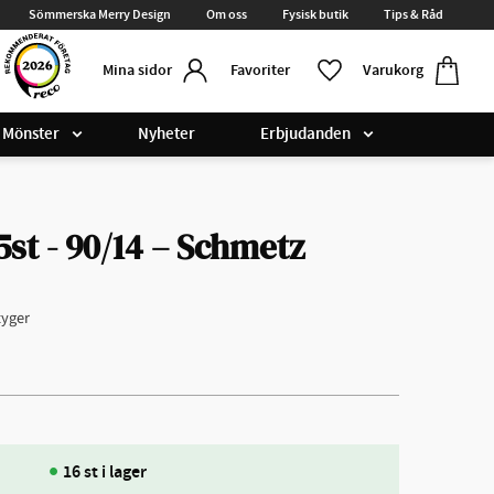
Sömmerska Merry Design
Om oss
Fysisk butik
Tips & Råd
Kundvag
Favoriter
Favoriter
Varukorg
Mina sidor
Mönster
Nyheter
Erbjudanden
5st - 90/14 – Schmetz
tyger
16 st i lager