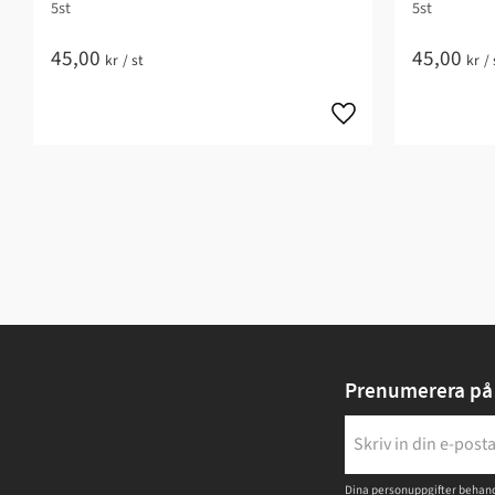
5st
5st
45,00
45,00
kr
/
st
kr
/
Prenumerera på 
Dina personuppgifter behand