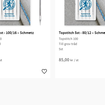
st - 100/16 – Schmetz
Topstitch 5st - 80/12 – Schm
00
Topstitch 100
d
Till grov tråd
5st
85,00
st
kr
/
st