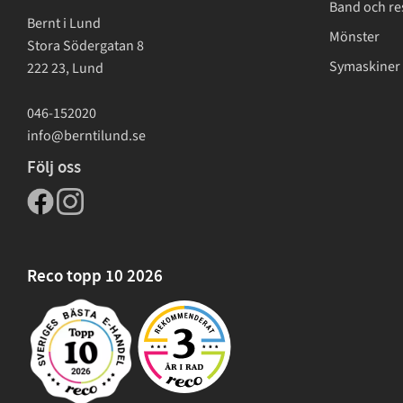
Band och re
Bernt i Lund
Mönster
Stora Södergatan 8
Symaskiner 
222 23, Lund
046-152020
info@berntilund.se
Följ oss
Reco topp 10 2026