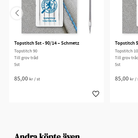
Topstitch 5st - 90/14 – Schmetz
Topstitch 5
Topstitch 90
Topstitch 1
Till grov tråd
Till grov trå
5st
5st
85,00
85,00
kr
/
st
kr
/
Andra köpte även