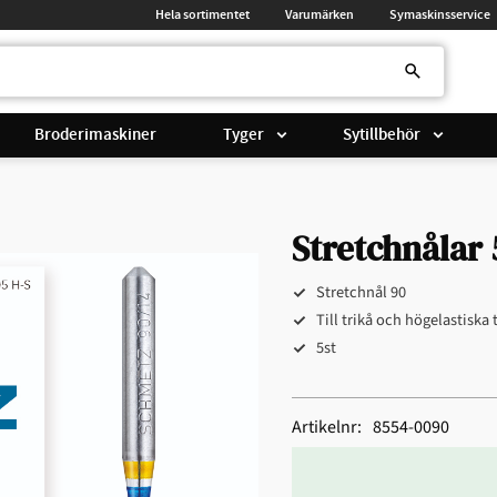
Hela sortimentet
Varumärken
Symaskinsservice
Broderimaskiner
Tyger
Sytillbehör
Stretchnålar 
Stretchnål 90
Till trikå och högelastiska 
5st
Artikelnr
8554-0090