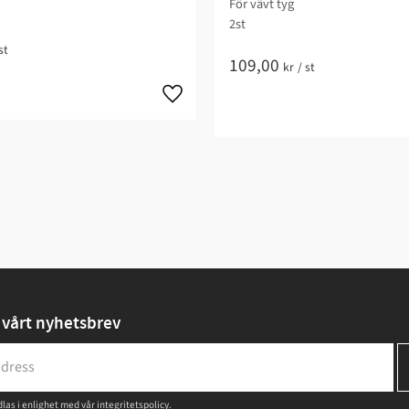
För vävt tyg
2st
st
109,00
kr
/
st
vårt nyhetsbrev
las i enlighet med vår
integritetspolicy
.