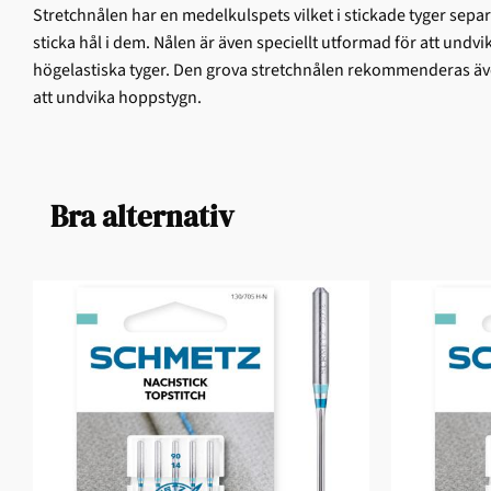
Stretchnålen har en medelkulspets vilket i stickade tyger separ
sticka hål i dem. Nålen är även speciellt utformad för att undvi
högelastiska tyger. Den grova stretchnålen rekommenderas äve
att undvika hoppstygn.
Bra alternativ