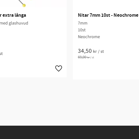
 extra långa
Nitar 7mm 10st - Neochrome
 med glashuvud
7mm
10st
Neochrome
34,50
kr
/
st
st
69,00
kr
/
st