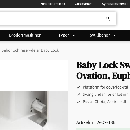
Hela sortimentet
Varumärken
Symaskinsservice
Broderimaskiner
Tyger
Sytillbehör
llbehör och reservdelar Baby Lock
Baby Lock Sw
Ovation, Eup
Plattform för coverlock-til
Sväng undan för enkel inm
Passar Gloria, Aspire m.fl.
Artikelnr
A-D9-13B