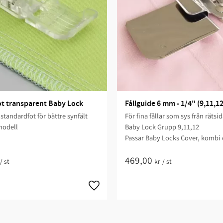
t transparent Baby Lock
Fållguide 6 mm - 1/4" (9,11,12
standardfot för bättre synfält
För fina fållar som sys från rätsi
 modell
Baby Lock Grupp 9,11,12
Passar Baby Locks Cover, kombi
469,00
/
st
kr
/
st