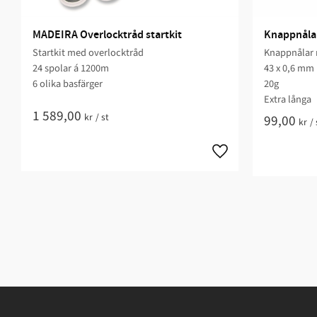
MADEIRA Overlocktråd startkit
Knappnålar
Startkit med overlocktråd
Knappnålar
24 spolar á 1200m
43 x 0,6 mm
6 olika basfärger
20g
Extra långa
1 589,00
kr
/
st
99,00
kr
/