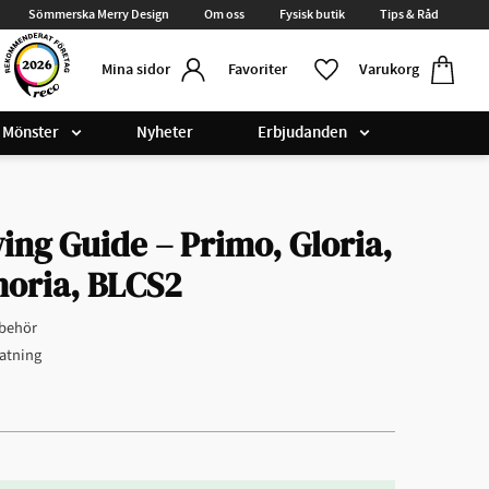
Sömmerska Merry Design
Om oss
Fysisk butik
Tips & Råd
Kundvag
Favoriter
Favoriter
Varukorg
Mina sidor
Mönster
Nyheter
Erbjudanden
ing Guide – Primo, Gloria,
horia, BLCS2
lbehör
atning