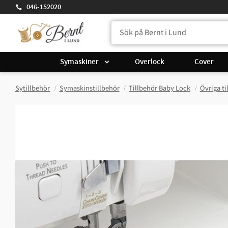
046-152020
Symaskiner
Overlock
Cover
Sytillbehör
Symaskinstillbehör
Tillbehör Baby Lock
Övriga ti