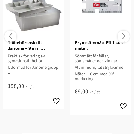
Tillbehörsask till 
Prym sömmått Pfiffikus i 
Janome – 9 mm 
metall
Pressarfotsgrupp 1
Praktisk förvaring av
Sömmått för fållar,
symaskinstillbehör​
sömsmåner och vinklar
Utformad för Janome grupp
Aluminium, tål strykvärme
1​
Mäter 1–6 cm med 90°-
markering
198,00
kr
/
st
69,00
kr
/
st