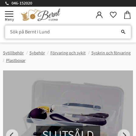
046-152020
Kundv
Meny
Favorite
Sytillbehör
Sybehör
Förvaring och sykit
Syskrin och förvaring
Plastboxar
SLUTSÅLD