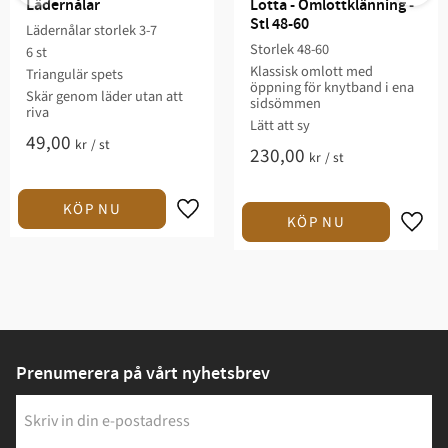
Lädernålar
Lotta - Omlottklänning - 
Stl 48-60
Lädernålar storlek 3-7
Storlek 48-60​​​​
6 st
Klassisk omlott med
Triangulär spets
öppning för knytband i ena
Skär genom läder utan att
sidsömmen​​​​​​
riva
​​Lätt att sy​​​​​
49,00
kr
/
st
230,00
kr
/
st
Prenumerera på vårt nyhetsbrev