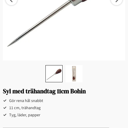
Syl med trähandtag 11cm Bohin
Gör rena hål snabbt
11 cm, trähandtag
Tyg, läder, papper