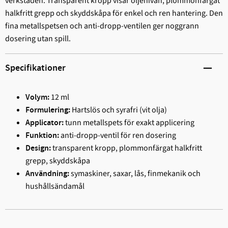
verkstaden. Transparent kropp visar oljenivån, plommonfärgat
halkfritt grepp och skyddskåpa för enkel och ren hantering. Den
fina metallspetsen och anti-dropp-ventilen ger noggrann
dosering utan spill.
Specifikationer
12 ml
Volym:
Hartslös och syrafri (vit olja)
Formulering:
tunn metallspets för exakt applicering
Applicator:
anti-dropp-ventil för ren dosering
Funktion:
transparent kropp, plommonfärgat halkfritt
Design:
grepp, skyddskåpa
symaskiner, saxar, lås, finmekanik och
Användning:
hushållsändamål