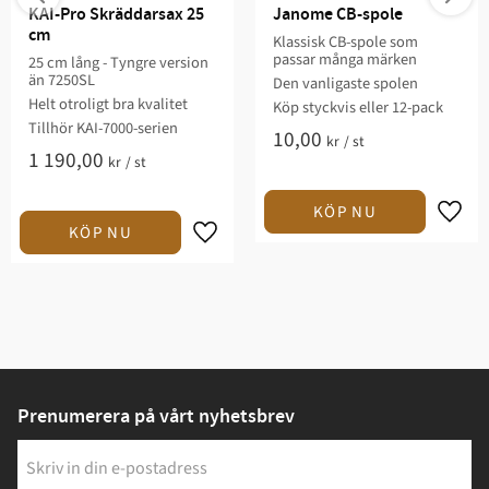
KAI-Pro Skräddarsax 25 
Janome CB-spole
cm
Klassisk CB-spole som
passar många märken
25 cm lång - Tyngre version
än 7250SL
Den vanligaste spolen
Helt otroligt bra kvalitet
Köp styckvis eller 12-pack
Tillhör KAI-7000-serien​
10,00
kr
/
st
1 190,00
kr
/
st
Prenumerera på vårt nyhetsbrev