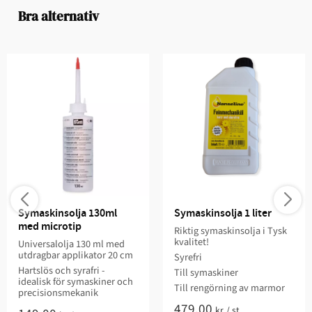
Bra alternativ
Symaskinsolja 130ml 
Symaskinsolja 1 liter
med microtip
Riktig symaskinsolja i Tysk
kvalitet!
Universalolja 130 ml med
utdragbar applikator 20 cm
Syrefri
Hartslös och syrafri -
Till symaskiner
idealisk för symaskiner och
Till rengörning av marmor
precisionsmekanik
479,00
kr
/
st