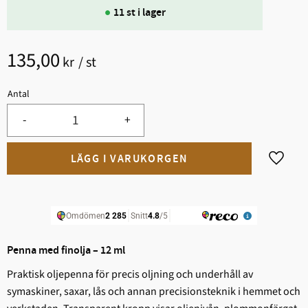
11 st i lager
135,00
kr
/
st
Antal
-
+
Lägg til
Penna med finolja – 12 ml
Praktisk oljepenna för precis oljning och underhåll av
symaskiner, saxar, lås och annan precisionsteknik i hemmet och