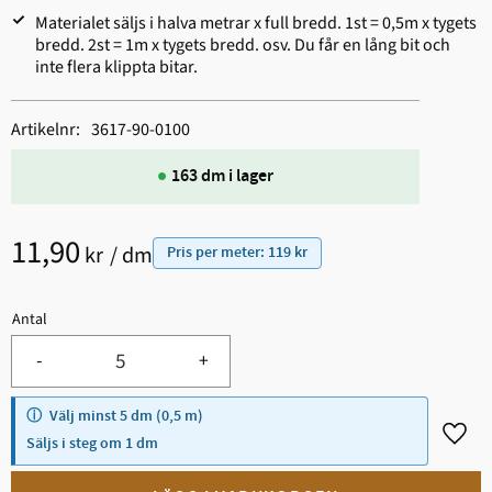
Materialet säljs i halva metrar x full bredd. 1st = 0,5m x tygets
bredd. 2st = 1m x tygets bredd. osv. Du får en lång bit och
inte flera klippta bitar.
Artikelnr
3617-90-0100
163 dm i lager
11,90
kr
/
dm
Pris per meter: 119 kr
Antal
Minst 5.
-
+
Välj minst 5 dm (0,5 m)
Lägg t
Säljs i steg om 1 dm