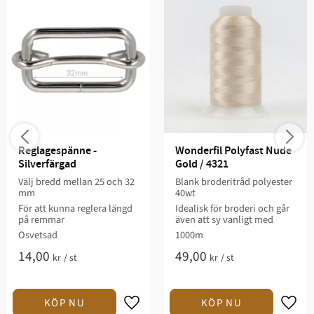
Reglagespänne - 
Wonderfil Polyfast Nude 
Silverfärgad
Gold / 4321
Välj bredd mellan 25 och 32
Blank broderitråd polyester
mm​
40wt
För att kunna reglera längd
Idealisk för broderi och går
på remmar
även att sy vanligt med
Osvetsad
1000m
14,00
49,00
kr
/
st
kr
/
st