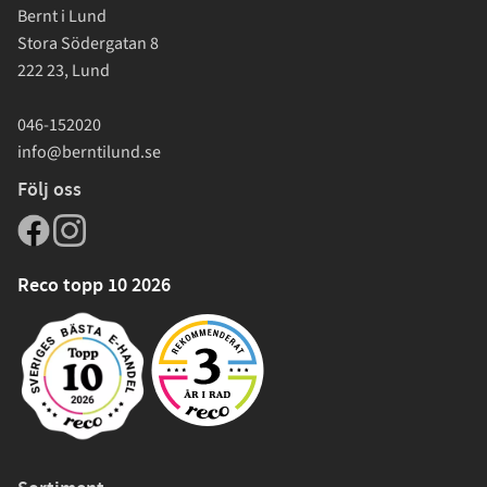
Bernt i Lund
Stora Södergatan 8
222 23, Lund
046-152020
info@berntilund.se
Följ oss
Reco topp 10 2026