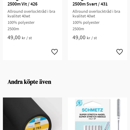
2500m Vit / 426
2500m Svart / 431
Allround overlocktråd i bra
Allround overlocktråd i bra
kvalitet 40wt
kvalitet 40wt
100% polyester
100% polyester
2500m
2500m
49,00
49,00
kr
/
st
kr
/
st
Andra köpte även