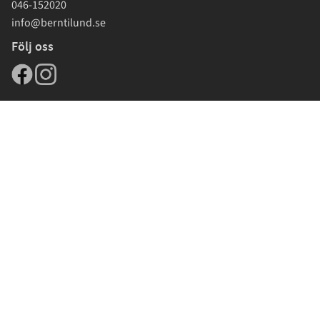
046-152020
info@berntilund.se
Följ oss
Reco topp 10 2026
Sortiment
Symaskiner
Symaskinstillbehör
Tyger