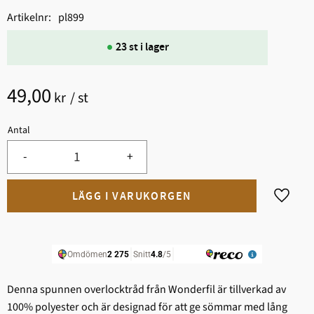
Artikelnr
pl899
23 st i lager
49,00
kr
/
st
Antal
-
+
Lägg til
Denna spunnen overlocktråd från Wonderfil är tillverkad av
100% polyester och är designad för att ge sömmar med lång