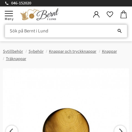
046-152020
Kundv
Meny
Favorite
Sytillbehör
Sybehör
Knappar och tryckknappar
Knappar
Träknappar