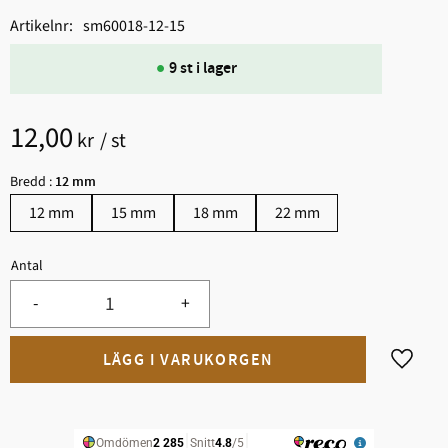
Artikelnr
sm60018-12-15
9 st i lager
12,00
kr
/
st
Bredd :
12 mm
12 mm
15 mm
18 mm
22 mm
Antal
-
+
Lägg til