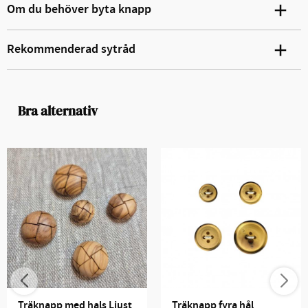
Om du behöver byta knapp
Rekommenderad sytråd
Bra alternativ
Träknapp med hals Ljust 
Träknapp fyra hål