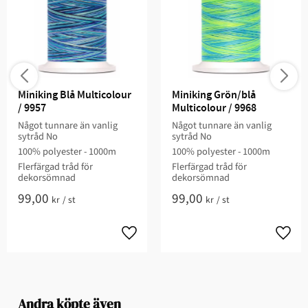
Miniking Blå Multicolour 
Miniking Grön/blå 
/ 9957
Multicolour / 9968
Något tunnare än vanlig
Något tunnare än vanlig
sytråd No
sytråd No
100% polyester - 1000m
100% polyester - 1000m
Flerfärgad tråd för
Flerfärgad tråd för
dekorsömnad
dekorsömnad
99,00
99,00
kr
/
st
kr
/
st
Andra köpte även