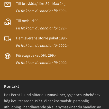
Till brevlåda/dörr 59:- Max 2kg
Fri frakt om du handlar för 599:-
Till ombud 99:-
Fri frakt om du handlar för 599:-
Hemleverans större paket 199:-
Fri frakt om du handlar för 2000:-
Företagspaket DHL 299:-
Fri frakt om du handlar för 2000:-
Kontakt
Hos Bernt i Lund hittar du symaskiner, tyger och sybehör av
hög kvalitet sedan 1973. Vi har kostnadsfri personlig
utbildning i handhavande på alla symaskiner du handlar av