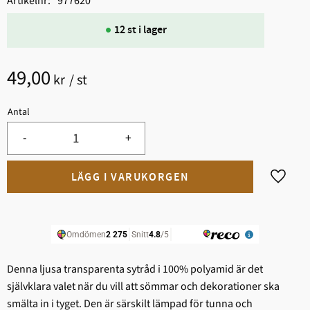
Artikelnr
977620
12 st i lager
49,00
kr
/
st
Antal
-
+
Lägg til
Denna ljusa transparenta sytråd i 100% polyamid är det
självklara valet när du vill att sömmar och dekorationer ska
smälta in i tyget. Den är särskilt lämpad för tunna och