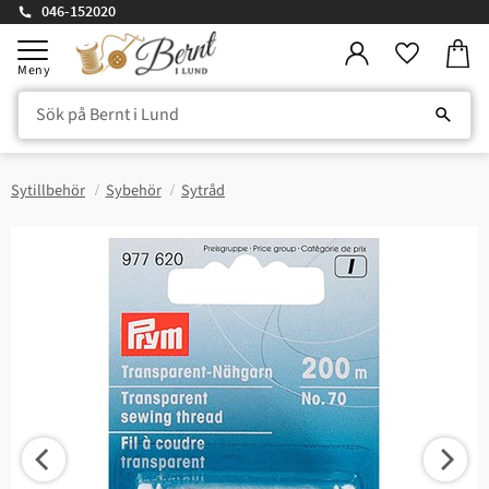
046-152020
Kundv
Meny
Favorite
Sytillbehör
Sybehör
Sytråd