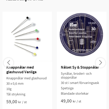
Knappnålar med 
Nålset Sy & Stoppnålar
glashuvud Vanliga
Synålar, broderi- och
stoppnålar
Knappnålar med glashuvud
30 st i smart förvaringsask
30 x 0,6 mm
Spetsiga
10g
Blandade storlekar
Tål strykning
49,00
59,00
kr
/
st
kr
/
st