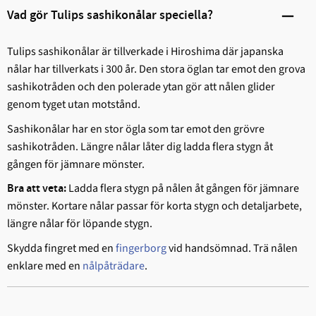
Vad gör Tulips sashikonålar speciella?
Tulips sashikonålar är tillverkade i Hiroshima där japanska
nålar har tillverkats i 300 år. Den stora öglan tar emot den grova
sashikotråden och den polerade ytan gör att nålen glider
genom tyget utan motstånd.
Sashikonålar har en stor ögla som tar emot den grövre
sashikotråden. Längre nålar låter dig ladda flera stygn åt
gången för jämnare mönster.
Ladda flera stygn på nålen åt gången för jämnare
Bra att veta:
mönster. Kortare nålar passar för korta stygn och detaljarbete,
längre nålar för löpande stygn.
Skydda fingret med en
fingerborg
vid handsömnad. Trä nålen
enklare med en
nålpåträdare
.