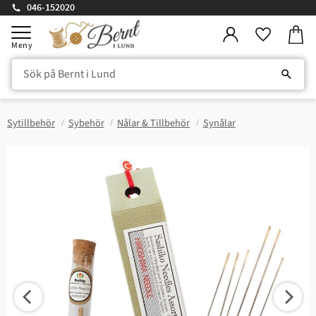
046-152020
Kundv
Meny
Favorite
Sytillbehör
Sybehör
Nålar & Tillbehör
Synålar