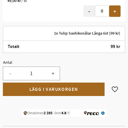
/
st
49,00
kr
-
+
1x Tulip Sashikonålar Långa 6st (99 kr)
Totalt
99
kr
Antal
-
+
Lägg til