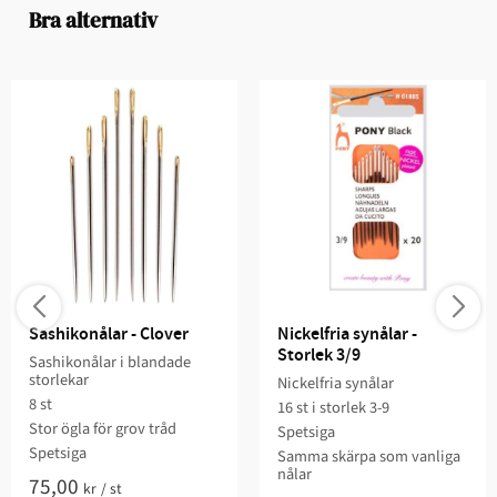
Bra alternativ
Sashikonålar - Clover
Nickelfria synålar - 
Storlek 3/9
Sashikonålar i blandade
storlekar
Nickelfria synålar
8 st
16 st i storlek 3-9
Stor ögla för grov tråd
Spetsiga
Spetsiga
Samma skärpa som vanliga
nålar
75,00
kr
/
st