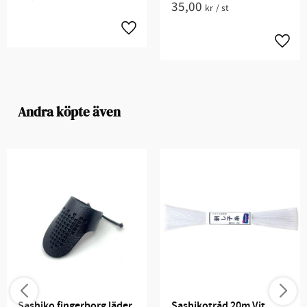
35,00
kr
/
st
Andra köpte även
Sashiko fingerborg läder
Sashikotråd 20m Vit