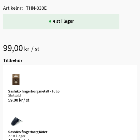
Artikelnr
THN-030E
4 st i lager
99,00
kr
/
st
Tillbehör
Sashiko fingerborg metall - Tulip
Slutsåld
/
st
59,00
kr
Sashiko fingerborg läder
27 st i lager