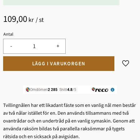
109,00
kr
/
st
Antal
-
+
Lägg til
Tvillingnålen har ett likadant fäste som en vanlig nål men består
av två nålar istället för en. Den används tillsammans med två
ovantrådar och en undertråd på en vanlig symaskin. Genom att
använda raksöm bildas två parallella raksömmar på tygets
rätsida och en sicksack på avigsidan.