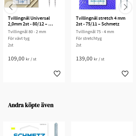
Tvillingnål Universal 
Tvillingnål stretch 4 mm 
2,0mm 2st - 80/12 – 
2st - 75/11 – Schmetz
Schmetz
Tvillingnål 80 - 2 mm
Tvillingnål 75 - 4 mm
För vävt tyg
För stretchtyg
2st
2st
109,00
139,00
kr
/
st
kr
/
st
Andra köpte även