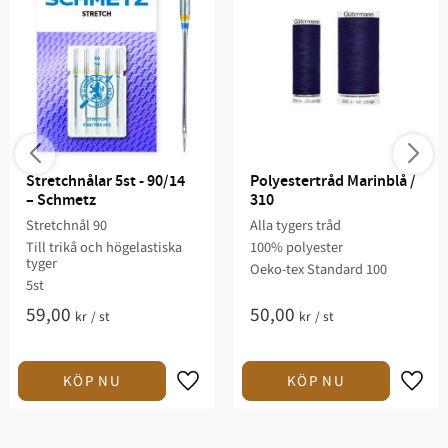
Stretchnålar 5st - 90/14 
Polyestertråd Marinblå / 
– Schmetz
310
Stretchnål 90
Alla tygers tråd
Till trikå och högelastiska
100% polyester
tyger
Oeko-tex Standard 100
5st
59,00
50,00
kr
/
st
kr
/
st