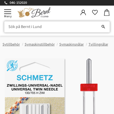
046-152020
Kundv
Meny
Favorite
Sytillbehör
Symaskinstillbehör
Symaskinsnålar
Tvillingnålar