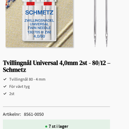
Tvillingnål Universal 4,0mm 2st - 80/12 –
Schmetz
Tvillingnål 80 - 4 mm
För vävt tyg
2st
Artikelnr
8561-0050
7 st i lager