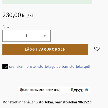
230,00
kr
/
st
Antal
-
+
Lägg til
svenska-monster-storleksguide-barnstorlekar.pdf
Mönstret innehåller 5 storlekar, barnstorlekar 98-152 cl