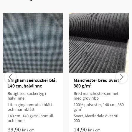
Gingham seersucker blå, 
Manchester bred Svart, 
140 cm, halvlinne
380 g/m²
Rutigt seersuckertyg i
Bred manchestersammet
halvlinne
med grov ribb
Liten ginghamruta i blått
100% polyester, 140 cm, 380
och marinblått
g/m²
140 cm, 140 g/m², bomull
Svart, Martindale över 90
och linne
000
39,90
14,90
kr
/
dm
kr
/
dm