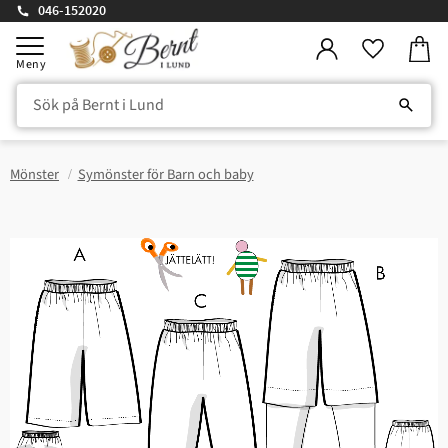
046-152020
Kundv
Meny
Favorite
Mönster
Symönster för Barn och baby