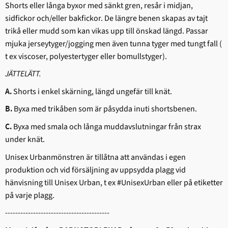
Shorts eller långa byxor med sänkt gren, resår i midjan,
sidfickor och/eller bakfickor. De längre benen skapas av tajt
trikå eller mudd som kan vikas upp till önskad längd. Passar
mjuka jerseytyger/jogging men även tunna tyger med tungt fall (
t ex viscoser, polyestertyger eller bomullstyger).
JÄTTELÄTT.
Shorts i enkel skärning, längd ungefär till knät.
A.
Byxa med trikåben som är påsydda inuti shortsbenen.
B.
Byxa med smala och långa muddavslutningar från strax
C.
under knät.
Unisex Urbanmönstren är tillåtna att användas i egen
produktion och vid försäljning av uppsydda plagg vid
hänvisning till Unisex Urban, t ex #UnisexUrban eller på etiketter
på varje plagg.
-----------------------------------------