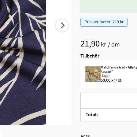
Pris per meter: 219 kr
21,90
kr
/
dm
Tillbehör
Matchande tråd - Alla t
kassan*
I lager
/
st
50,00
kr
Totalt
Antal