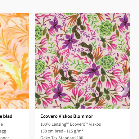
e blad
Ecovero Viskos Blommor
ne
100% Lenzing™ Ecovero™ viskos
lagg
138 cm bred - 115 g/m²
toner
Oeko-Tex Standard 100