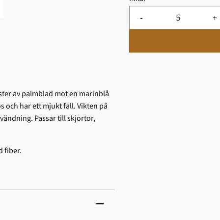
Minst 5.
-
+
nster av palmblad mot en marinblå
 och har ett mjukt fall. Vikten på
ändning. Passar till skjortor,
 fiber.