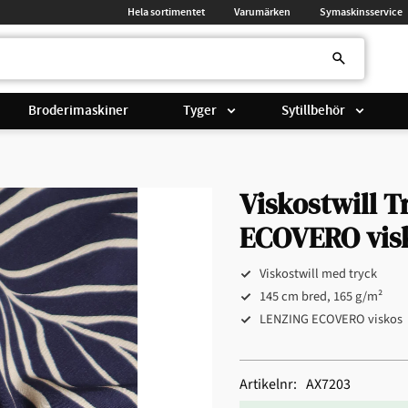
Hela sortimentet
Varumärken
Symaskinsservice
Broderimaskiner
Tyger
Sytillbehör
Viskostwill 
ECOVERO vis
Viskostwill med tryck
145 cm bred, 165 g/m²
LENZING ECOVERO viskos
Artikelnr
AX7203