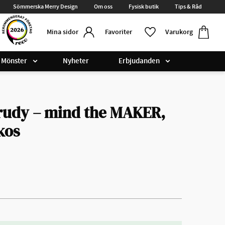
Sömmerska Merry Design
Om oss
Fysisk butik
Tips & Råd
Kundvag
Favoriter
Favoriter
Varukorg
Mina sidor
Mönster
Nyheter
Erbjudanden
Trudy – mind the MAKER,
kos