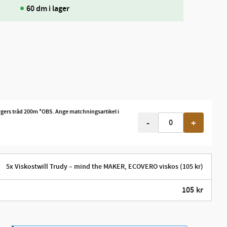
60 dm i lager
ygers tråd 200m *OBS. Ange matchningsartikel i
-
+
5x Viskostwill Trudy – mind the MAKER, ECOVERO viskos (105 kr)
105
kr