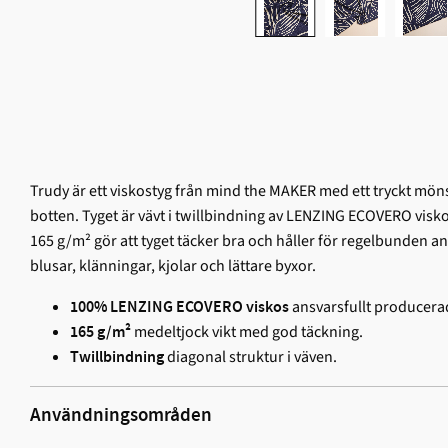
Trudy är ett viskostyg från mind the MAKER med ett tryckt mö
botten. Tyget är vävt i twillbindning av LENZING ECOVERO viskos
165 g/m² gör att tyget täcker bra och håller för regelbunden anv
blusar, klänningar, kjolar och lättare byxor.
ansvarsfullt producerad
100% LENZING ECOVERO viskos
medeltjock vikt med god täckning.
165 g/m²
diagonal struktur i väven.
Twillbindning
Användningsområden