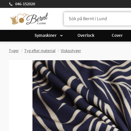
046-152020
Symaskiner
Overlock
Cover
Tyger
Tyg efter material
Viskostyger