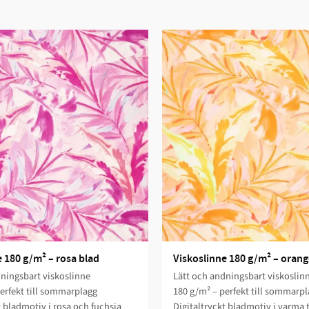
 180 g/m² – rosa blad
Viskoslinne 180 g/m² – orang
ningsbart viskoslinne
Lätt och andningsbart viskoslin
erfekt till sommarplagg
180 g/m² – perfekt till sommarp
t bladmotiv i rosa och fuchsia
Digitaltryckt bladmotiv i varma 