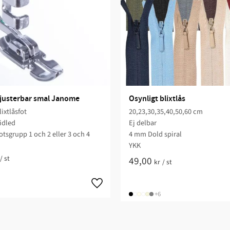
t justerbar smal Janome
Osynligt blixtlås
ixtlåsfot
20,23,30,35,40,50,60 cm
sidled
Ej delbar
fotsgrupp 1 och 2 eller 3 och 4
4 mm Dold spiral
YKK
/
st
49,00
kr
/
st
+6