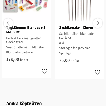
Tygklämmor Blandade S-
Sashikonålar - Clover
M-L 30st
Sashikonålar i blandade
storlekar
Perfekt för känsliga eller
tjocka tyger
8 st
Snabbt alternativ till nålar
Stor ögla för grov tråd
Blandade storlekar
Spetsiga
179,00
75,00
kr
/
st
kr
/
st
Andra köpte även