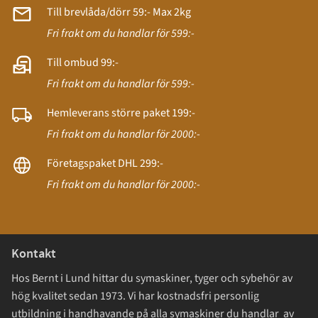
Till brevlåda/dörr 59:- Max 2kg
Fri frakt om du handlar för 599:-
Till ombud 99:-
Fri frakt om du handlar för 599:-
Hemleverans större paket 199:-
Fri frakt om du handlar för 2000:-
Företagspaket DHL 299:-
Fri frakt om du handlar för 2000:-
Kontakt
Hos Bernt i Lund hittar du symaskiner, tyger och sybehör av
hög kvalitet sedan 1973. Vi har kostnadsfri personlig
utbildning i handhavande på alla symaskiner du handlar av