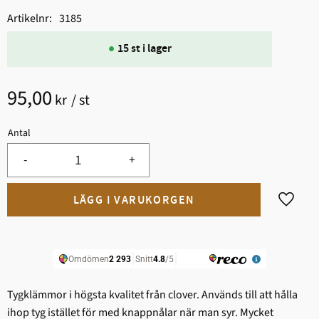
Artikelnr
3185
15 st i lager
95,00
kr
/
st
Antal
-
+
Lägg til
Tygklämmor i högsta kvalitet från clover. Används till att hålla
ihop tyg istället för med knappnålar när man syr. Mycket