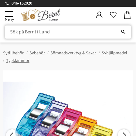
046-152020
Kundv
Meny
Favorite
Sytillbehör
Sybehör
Sömnadsverktyg & Saxar
Syhjälpmedel
Tygklämmor