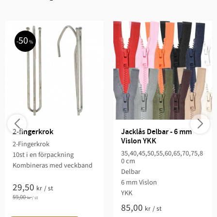
50
%
2-fingerkrok
Jacklås Delbar - 6 mm 
Vislon YKK
2-Fingerkrok
35,40,45,50,55,60,65,70,75,8
10st i en förpackning
0 cm
Kombineras med veckband
Delbar
6 mm Vislon
29,50
kr
/
st
YKK
59,00
kr
/
st
85,00
kr
/
st