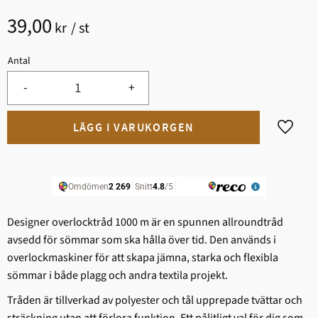
39,00
kr
/
st
Antal
-
+
Lägg til
Designer overlocktråd 1000 m är en spunnen allroundtråd
avsedd för sömmar som ska hålla över tid. Den används i
overlockmaskiner för att skapa jämna, starka och flexibla
sömmar i både plagg och andra textila projekt.
Tråden är tillverkad av polyester och tål upprepade tvättar och
sträckning utan att förlora funktion. Ett pålitligt val för dig som