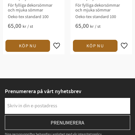
För fylliga dekorsömmar
För fylliga dekorsömmar
och mjuka sömmar
och mjuka sömmar
Oeko-tex standard 100
Oeko-tex standard 100
65,00
65,00
kr
/
st
kr
/
st
Prenumerera på vårt nyhetsbrev
PRENUMERERA
Dina personuppgifter behandlas i enlighet med vår
integritetspolicy
.