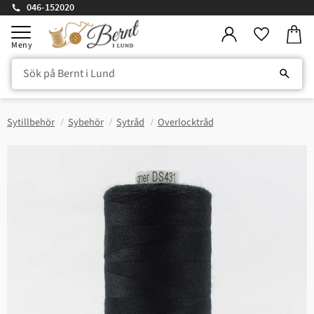
046-152020
Kundv
Meny
Favorite
Sytillbehör
Sybehör
Sytråd
Overlocktråd