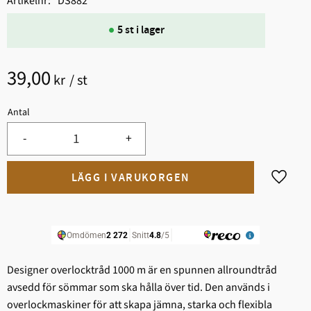
Artikelnr
DS882
5 st i lager
39,00
kr
/
st
Antal
-
+
Lägg til
Designer overlocktråd 1000 m är en spunnen allroundtråd
avsedd för sömmar som ska hålla över tid. Den används i
overlockmaskiner för att skapa jämna, starka och flexibla