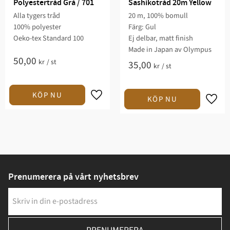
Polyestertråd Grå / 701
Sashikotråd 20m Yellow
Alla tygers tråd
20 m, 100% bomull
100% polyester
Färg: Gul
Oeko-tex Standard 100
Ej delbar, matt finish
Made in Japan av Olympus
50,00
kr
/
st
35,00
kr
/
st
Prenumerera på vårt nyhetsbrev