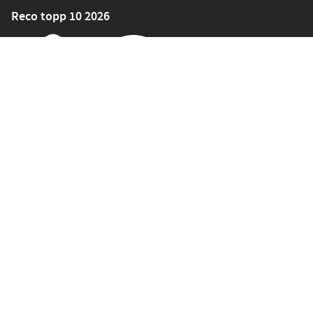
Reco topp 10 2026
Sortiment
Symaskiner
Symaskinstillbehör
Tyger
Sybehör
Band och resår
Mönster
Symaskiner för skolor och företag