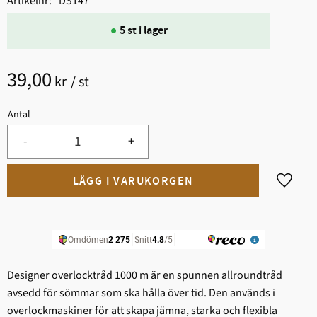
Artikelnr
DS147
5 st i lager
39,00
kr
/
st
Antal
-
+
Lägg til
Designer overlocktråd 1000 m är en spunnen allroundtråd
avsedd för sömmar som ska hålla över tid. Den används i
overlockmaskiner för att skapa jämna, starka och flexibla