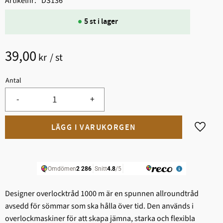
Artikelnr
DS136
5 st i lager
39,00
kr
/
st
Antal
-
+
Lägg til
Designer overlocktråd 1000 m är en spunnen allroundtråd
avsedd för sömmar som ska hålla över tid. Den används i
overlockmaskiner för att skapa jämna, starka och flexibla