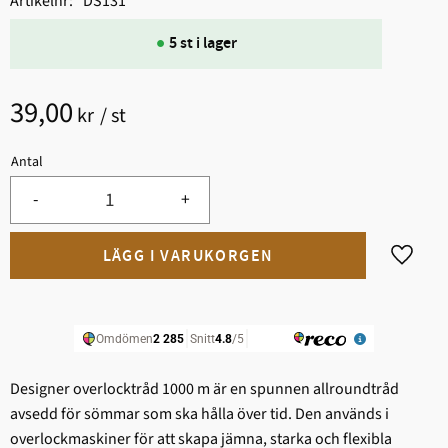
Artikelnr
DS131
5 st i lager
39,00
kr
/
st
Antal
-
+
Lägg til
Designer overlocktråd 1000 m är en spunnen allroundtråd
avsedd för sömmar som ska hålla över tid. Den används i
overlockmaskiner för att skapa jämna, starka och flexibla