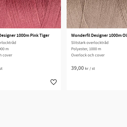
Designer 1000m Pink Tiger
Wonderfil Designer 1000m O
erlocktråd
Slitstark overlocktråd
000 m
Polyester, 1000 m
h cover
Overlock och cover
39,00
st
kr
/
st