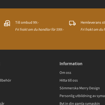
Till ombud 99:-
Hemleverans st
Fri frakt om du handlar för 599:-
Fri frakt om du 
t
Information
Om oss
llbehör
Hitta till oss
Sömmerska Merry Design
Personlig utbildning av syma
sår
Byt in din gamla symaskin