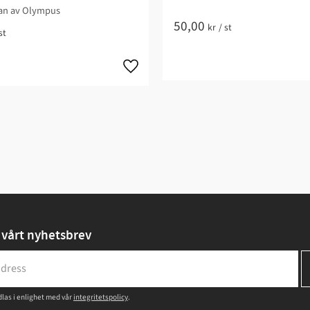
an av Olympus
50,00
kr
/
st
st
vårt nyhetsbrev
las i enlighet med vår
integritetspolicy
.