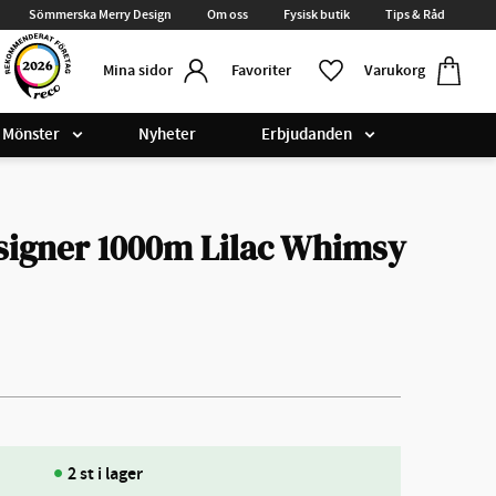
Sömmerska Merry Design
Om oss
Fysisk butik
Tips & Råd
Kundvag
Favoriter
Favoriter
Varukorg
Mina sidor
Mönster
Nyheter
Erbjudanden
signer 1000m Lilac Whimsy
2 st i lager