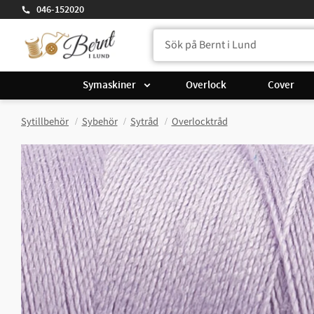
046-152020
Symaskiner
Overlock
Cover
Sytillbehör
Sybehör
Sytråd
Overlocktråd