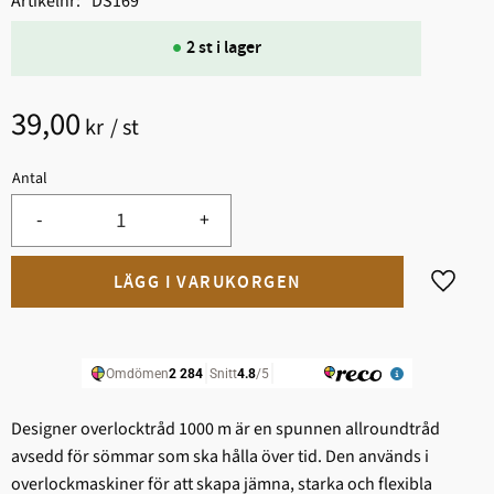
Artikelnr
DS169
2 st i lager
39,00
kr
/
st
Antal
-
+
Lägg til
Designer overlocktråd 1000 m är en spunnen allroundtråd
avsedd för sömmar som ska hålla över tid. Den används i
overlockmaskiner för att skapa jämna, starka och flexibla