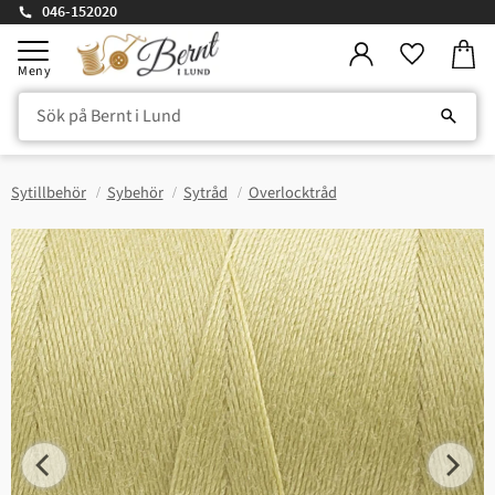
046-152020
Kundv
Meny
Favorite
Sytillbehör
Sybehör
Sytråd
Overlocktråd