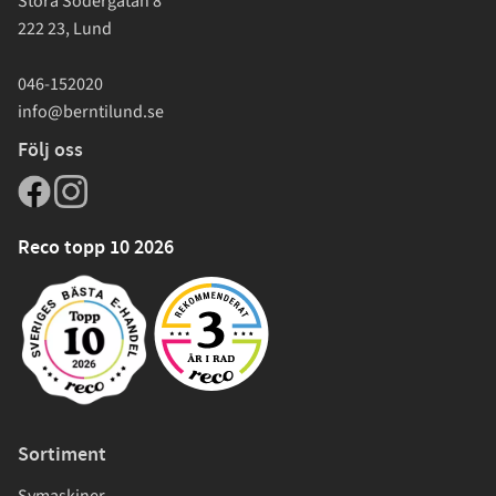
Stora Södergatan 8
222 23, Lund
046-152020
info@berntilund.se
Följ oss
Reco topp 10 2026
Sortiment
Symaskiner