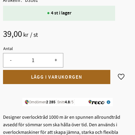
Artikelnr
DS161
4 st i lager
39,00
kr
/
st
Antal
-
+
Lägg til
Designer overlocktråd 1000 m är en spunnen allroundtråd
avsedd för sömmar som ska hålla över tid. Den används i
overlockmaskiner för att skapa jämna, starka och flexibla