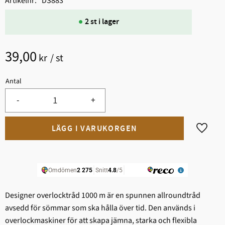
Artikelnr
DS883
2 st i lager
39,00
kr
/
st
Antal
-
+
Lägg til
Designer overlocktråd 1000 m är en spunnen allroundtråd
avsedd för sömmar som ska hålla över tid. Den används i
overlockmaskiner för att skapa jämna, starka och flexibla