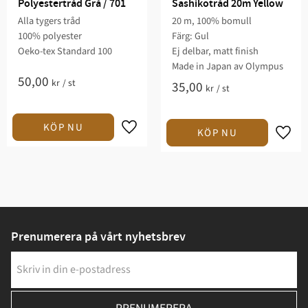
Polyestertråd Grå / 701
Sashikotråd 20m Yellow
Alla tygers tråd
20 m, 100% bomull
100% polyester
Färg: Gul
Oeko-tex Standard 100
Ej delbar, matt finish
Made in Japan av Olympus
50,00
kr
/
st
35,00
kr
/
st
Prenumerera på vårt nyhetsbrev