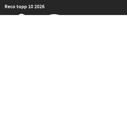
Reco topp 10 2026
Sortiment
Symaskiner
Symaskinstillbehör
Tyger
Sybehör
Band och resår
Mönster
Symaskiner för skolor och företag