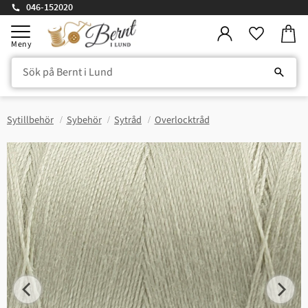
046-152020
Kundv
Meny
Favorite
Sytillbehör
Sybehör
Sytråd
Overlocktråd