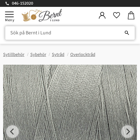
046-152020
Kundv
Meny
Favorite
Sytillbehör
Sybehör
Sytråd
Overlocktråd