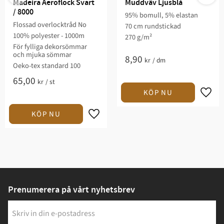
Madeira Aeroflock Svart 
Muddväv Ljusblå
/ 8000
95% bomull, 5% elastan
Flossad overlocktråd No
70 cm rundstickad
100% polyester - 1000m
270 g/m²
För fylliga dekorsömmar
och mjuka sömmar
8,90
kr
/
dm
Oeko-tex standard 100
65,00
kr
/
st
Prenumerera på vårt nyhetsbrev