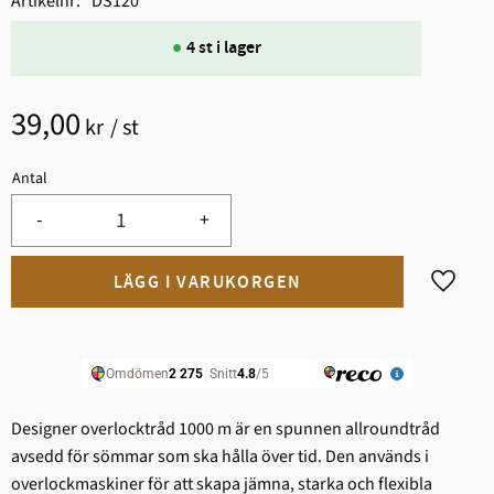
Artikelnr
DS120
4 st i lager
39,00
kr
/
st
Antal
-
+
Lägg til
Designer overlocktråd 1000 m är en spunnen allroundtråd
avsedd för sömmar som ska hålla över tid. Den används i
overlockmaskiner för att skapa jämna, starka och flexibla