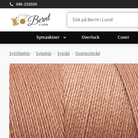
046-152020
Symaskiner
Overlock
Cover
Sytillbehör
Sybehör
Sytråd
Overlocktråd