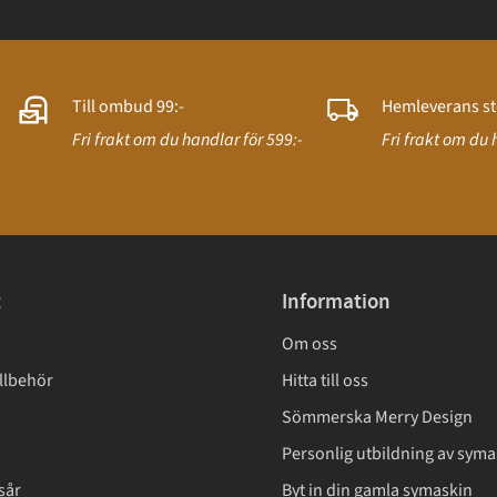
Till ombud 99:-
Hemleverans st
Fri frakt om du handlar för 599:-
Fri frakt om du 
t
Information
Om oss
llbehör
Hitta till oss
Sömmerska Merry Design
Personlig utbildning av syma
sår
Byt in din gamla symaskin