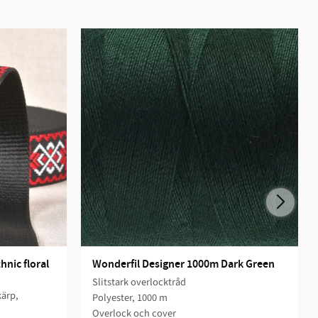
ic floral 
Wonderfil Designer 1000m Dark Green
Slitstark overlocktråd
kärp,
Polyester, 1000 m
Overlock och cover