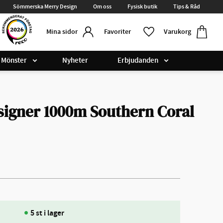
Sömmerska Merry Design
Om oss
Fysisk butik
Tips & Råd
Kundvag
Favoriter
Favoriter
Varukorg
Mina sidor
Mönster
Nyheter
Erbjudanden
signer 1000m Southern Coral
5 st i lager