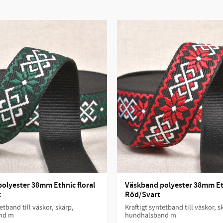
olyester 38mm Ethnic floral 
Väskband polyester 38mm Ethn
t
Röd/Svart
tetband till väskor, skärp,
​Kraftigt syntetband till väskor, s
nd m
hundhalsband m