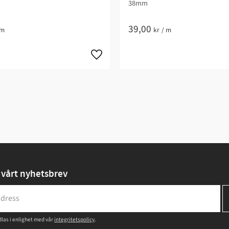
38mm
39,00
m
kr
/
m
vårt nyhetsbrev
las i enlighet med vår
integritetspolicy
.