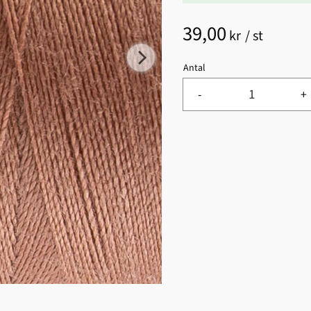
39,00
kr
/
st
Antal
-
+