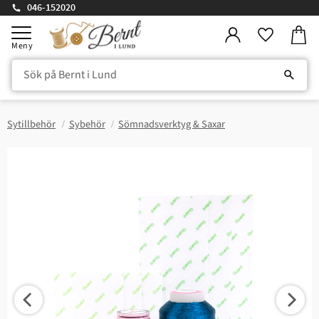
046-152020
Kundv
Meny
Favorite
Sytillbehör
Sybehör
Sömnadsverktyg & Saxar