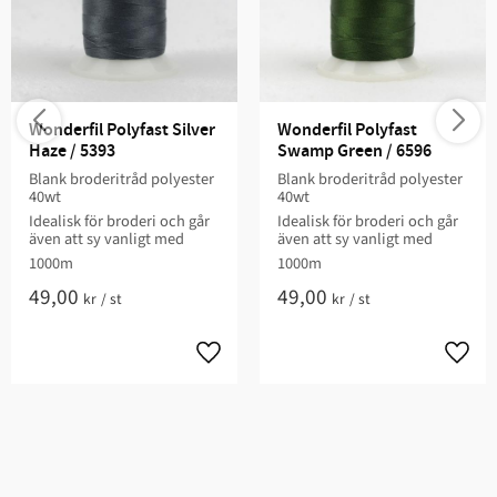
Wonderfil Polyfast Silver 
Wonderfil Polyfast 
Haze / 5393
Swamp Green / 6596
Blank broderitråd polyester
Blank broderitråd polyester
40wt
40wt
Idealisk för broderi och går
Idealisk för broderi och går
även att sy vanligt med
även att sy vanligt med
1000m
1000m
49,00
49,00
kr
/
st
kr
/
st