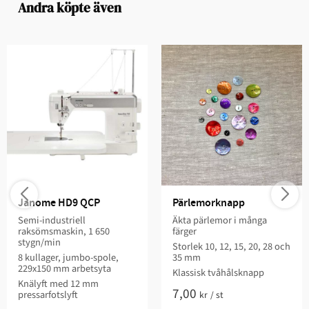
Andra köpte även
Janome HD9 QCP
Pärlemorknapp
Semi-industriell
Äkta pärlemor i många
raksömsmaskin, 1 650
färger
stygn/min
Storlek 10, 12, 15, 20, 28 och
8 kullager, jumbo-spole,
35 mm
229x150 mm arbetsyta
Klassisk tvåhålsknapp
Knälyft med 12 mm
7,00
pressarfotslyft
kr
/
st