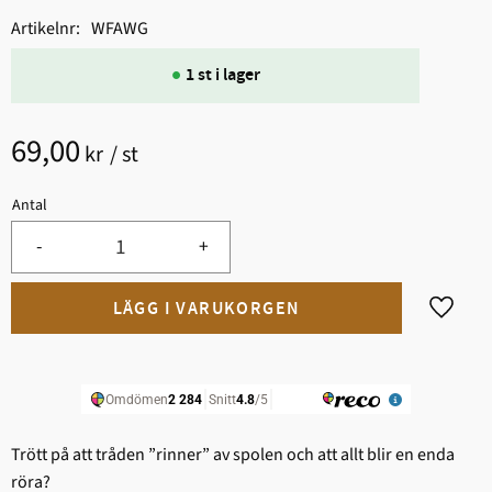
Artikelnr
WFAWG
1 st i lager
69,00
kr
/
st
Antal
-
+
Lägg til
Trött på att tråden ”rinner” av spolen och att allt blir en enda
röra?