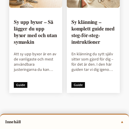
Sy upp byxor – Så
Sy klänning –
lägger du upp
komplett guide med
byxor med och utan
steg-för-steg-
symaskin
instruktioner
Att sy upp byxor är en av
En klänning du sytt själv
de vanligaste och mest
sitter som gjord för dig –
användbara
för det är den. I den här
justeringarna du kan
guiden tar vi dig igenom
göra själv. Oavsett om
hela processen, steg för
det gäller jeans som
steg, med konkreta rå...
släpar i marken eller
Guide
Guide
kos...
Innehåll
▼