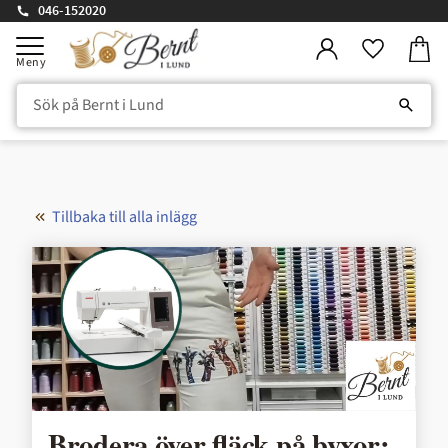
046-152020
Kundv
Meny
Favorite
Tillbaka till alla inlägg
Brodera över fläck på byxor: