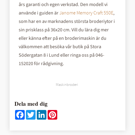
års garanti och egen verkstad. Den modell vi
använde i guiden är
,
Janome Memory Craft 550E
som har en av marknadens största broderiytor i
sin prisklass på 36x20 cm. Vill du lära dig mer
eller känna efter på en broderimaskin är du
välkommen att besöka vår butik på Stora
Södergatan 8 i Lund eller ringa oss på 046-
152020 för rådgivning.
Maskinbroderi
Dela med dig
F
T
L
P
a
w
i
i
c
i
n
n
e
t
k
t
b
t
e
e