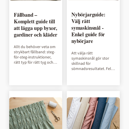
Nybörjarguide:
Fållband –
Välj rätt
Komplett guide till
symaskinsnål -
att lägga upp byxor,
Enkel guide för
gardiner och kläder
nybörjare
Allt du behöver veta om
strykbart fållband: steg-
Att välja rätt
för-steg-instruktioner,
symaskinsnål gör stor
rätt typ för rätt tyg och
skillnad för
praktiska tips för ett
sömnadsresultatet. Fel
hållbart resultat.
nål kan orsaka
hoppstygn, trådbrott och
ojämna sömmar. I den
här guiden går v...