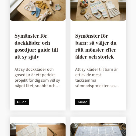
Symönster för
Symönster för
dockkläder och
barn: så väljer du
gosedjur: guide till
rätt mönster efter
att sy själv
ålder och storlek
Att sy dockkläder och
Att sy kläder till barn är
gosedjur är ett perfekt
ett av de mest
projekt för dig som vill sy
tacksamma
något litet, snabbt och
sömnadsprojekten som
kul. Det krävs minimalt
finns. Plaggen är små,
med tyg, projekten går
tygåtgången låg, och
fort,...
resultatet blir ofta något
Guide
Guide
som fa...