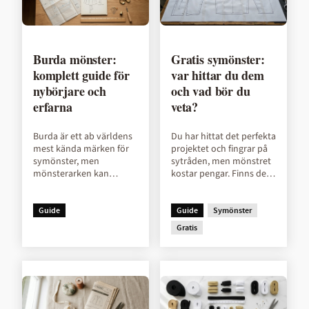
Burda mönster:
Gratis symönster:
komplett guide för
var hittar du dem
nybörjare och
och vad bör du
erfarna
veta?
Burda är ett ab världens
Du har hittat det perfekta
mest kända märken för
projektet och fingrar på
symönster, men
sytråden, men mönstret
mönsterarken kan
kostar pengar. Finns det
kännas överväldigande
inte gratis symönster att
första gången. I den här
ladda ner? Jo, absolut....
guiden förklarar vi hur...
Guide
Guide
Symönster
Gratis