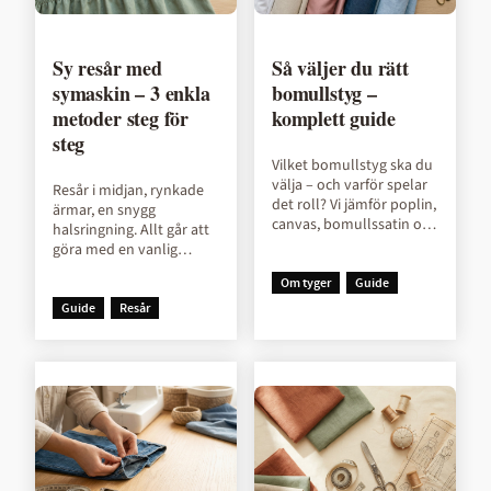
Sy resår med
Så väljer du rätt
symaskin – 3 enkla
bomullstyg –
metoder steg för
komplett guide
steg
Vilket bomullstyg ska du
välja – och varför spelar
Resår i midjan, rynkade
det roll? Vi jämför poplin,
ärmar, en snygg
canvas, bomullssatin och
halsringning. Allt går att
denim, förklarar vad
göra med en vanlig
tygvikten betyder i
symaskin. I den här
prakt...
Om tyger
Guide
guiden visar vi tre
metoder för att sy fast...
Guide
Resår