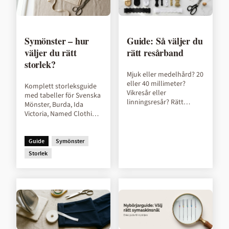
Symönster – hur
Guide: Så väljer du
väljer du rätt
rätt resårband
storlek?
Mjuk eller medelhård? 20
eller 40 millimeter?
Komplett storleksguide
Vikresår eller
med tabeller för Svenska
linningsresår? Rätt
Mönster, Burda, Ida
resårband gör skillnaden
Victoria, Named Clothing
mellan ett plagg som
och Minikrea. Dam, herr
sitter perfekt och ett...
och barn.
Guide
Symönster
Storlek