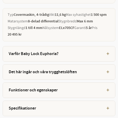
Typ
Vikt
Max syhastighet
Covermaskin, 4-trådig
11,6 kg
1 500 spm
Matarsystem
Stygnbredd
8-delad differential
Max 6 mm
Stygnlängd
Nålsystem
Garanti
Pris
1 till 4 mm
ELx705CF
5 år
20 495 kr
+
Varför Baby Lock Euphoria?
+
Det här ingår och våra trygghetslöften
+
Funktioner och egenskaper
+
Specifikationer