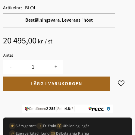
Artikelnr
BLC4
Beställningsvara. Leverans i höst
20 495,00
kr
/
st
Antal
-
+
Lägg til
5 års garanti
Fri frakt
Utbildning ingår
Egen verkstad i Lund
Delbetala via Klarna