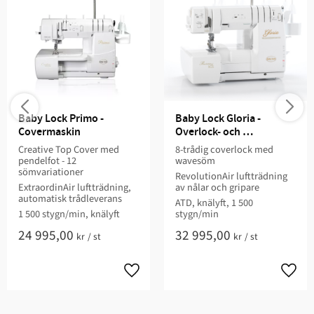
Baby Lock Primo - 
Baby Lock Gloria - 
Covermaskin
Overlock- och 
covermaskin
Creative Top Cover med
8-trådig coverlock med
pendelfot - 12
wavesöm
sömvariationer
RevolutionAir luftträdning
ExtraordinAir luftträdning,
av nålar och gripare
automatisk trådleverans
ATD, knälyft, 1 500
1 500 stygn/min, knälyft
stygn/min
24 995,00
32 995,00
kr
/
st
kr
/
st