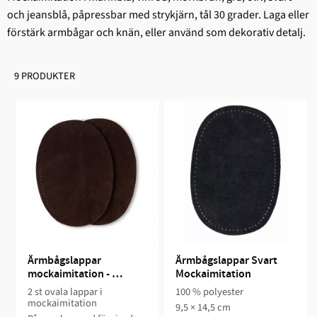
och jeansblå, påpressbar med strykjärn, tål 30 grader. Laga eller
förstärk armbågar och knän, eller använd som dekorativ detalj.
9 PRODUKTER
Ärmbågslappar 
Ärmbågslappar Svart 
mockaimitation - 
Mockaimitation
Mörkbrun
2 st ovala lappar i
100 % polyester
mockaimitation
9,5 × 14,5 cm