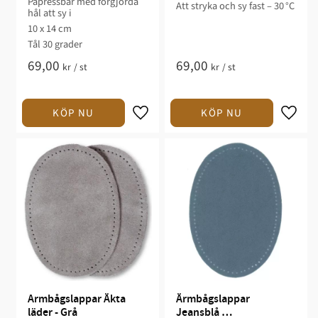
Påpressbar med förgjorda
Att stryka och sy fast – 30 °C
hål att sy i
10 x 14 cm
Tål 30 grader
69,00
69,00
kr
/
st
kr
/
st
Armbågslappar Äkta 
Ärmbågslappar 
läder - Grå
Jeansblå 