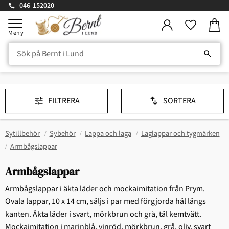
046-152020
Kundv
Meny
Favorite
FILTRERA
SORTERA
Sytillbehör
Sybehör
Lappa och laga
Laglappar och tygmärken
Armbågslappar
Armbågslappar
Armbågslappar i äkta läder och mockaimitation från Prym.
Ovala lappar, 10 x 14 cm, säljs i par med förgjorda hål längs
kanten. Äkta läder i svart, mörkbrun och grå, tål kemtvätt.
Mockaimitation i marinblå, vinröd, mörkbrun, grå, oliv, svart