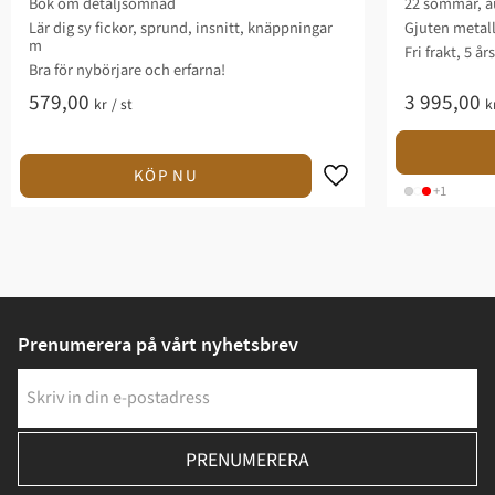
Bok om detaljsömnad
22 sömmar, au
Lär dig sy fickor, sprund, insnitt, knäppningar
Gjuten metal
m
Fri frakt, 5 år
Bra för nybörjare och erfarna!
579,00
3 995,00
kr
/
st
k
+1
Prenumerera på vårt nyhetsbrev
PRENUMERERA