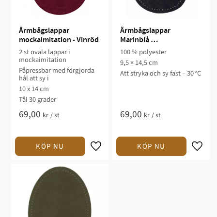
Ärmbågslappar 
Ärmbågslappar 
mockaimitation - Vinröd
Marinblå 
Mockaimitation
2 st ovala lappar i
100 % polyester
mockaimitation
9,5 × 14,5 cm
Påpressbar med förgjorda
Att stryka och sy fast – 30 °C
hål att sy i
10 x 14 cm
Tål 30 grader
69,00
69,00
kr
/
st
kr
/
st