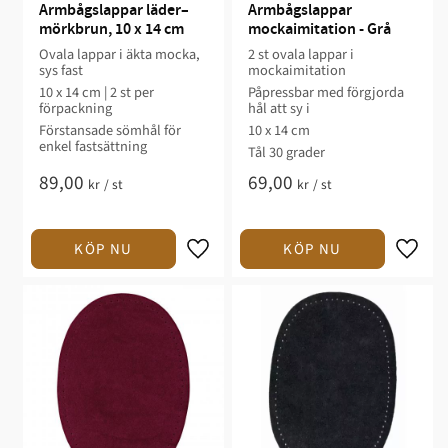
Armbågslappar läder– 
Armbågslappar 
mörkbrun, 10 x 14 cm
mockaimitation - Grå
Ovala lappar i äkta mocka,
2 st ovala lappar i
sys fast
mockaimitation
10 x 14 cm | 2 st per
Påpressbar med förgjorda
förpackning
hål att sy i
Förstansade sömhål för
10 x 14 cm
enkel fastsättning
Tål 30 grader
89,00
69,00
kr
/
st
kr
/
st