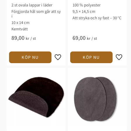
Mockaimitation
2 st ovala lappar i läder
100 % polyester
Förgjorda hål som går att sy
9,5 × 14,5 cm
i
Att stryka och sy fast – 30 °C
10 x 14 cm
Kemtvätt
89,00
69,00
kr
/
st
kr
/
st