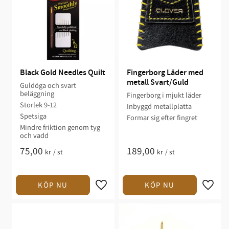
Black Gold Needles Quilt
Fingerborg Läder med 
metall Svart/Guld
Guldöga och svart
beläggning
Fingerborg i mjukt läder
Storlek 9-12
Inbyggd metallplatta
Spetsiga
Formar sig efter fingret
Mindre friktion genom tyg
och vadd
75,00
189,00
kr
/
st
kr
/
st