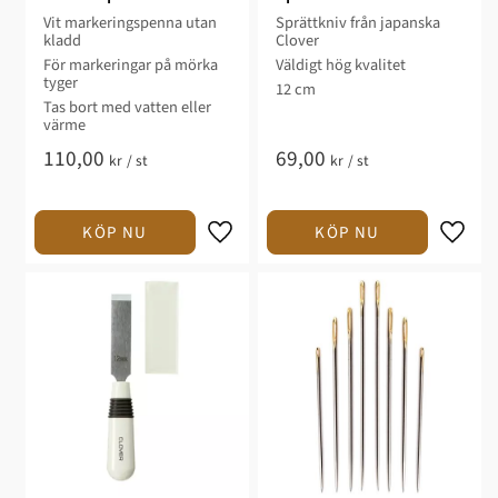
Vit markeringspenna utan
Sprättkniv från japanska
kladd
Clover
För markeringar på mörka
Väldigt hög kvalitet
tyger
12 cm
Tas bort med vatten eller
värme
110,00
69,00
kr
/
st
kr
/
st