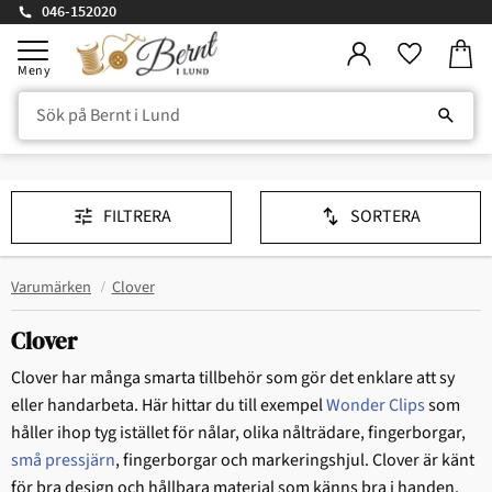
046-152020
Kundv
Meny
Favorite
FILTRERA
SORTERA
Varumärken
Clover
Clover
Clover har många smarta tillbehör som gör det enklare att sy
eller handarbeta. Här hittar du till exempel
Wonder Clips
som
håller ihop tyg istället för nålar, olika nålträdare, fingerborgar,
små pressjärn
, fingerborgar och markeringshjul. Clover är känt
för bra design och hållbara material som känns bra i handen.