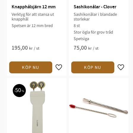
Knapphålsjärn 12 mm
Sashikonålar - Clover
Verktyg för att stansa ut
Sashikonålar i blandade
knapphål
storlekar
Spetsen är 12 mm bred
8 st
Stor ögla för grov tråd
Spetsiga
195,00
75,00
kr
/
st
kr
/
st
50
%