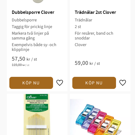
Dubbelsporre Clover
Trädnålar 2st Clover
Dubbelsporre
Trädnålar
Taggig för prickig linje
2 st
Markera två linjer på
För resårer, band och
samma gång
snoddar
Exempelvis både sy- och
Clover
klipplinje
57,50
kr
/
st
59,00
kr
/
st
115,00
kr
/
st