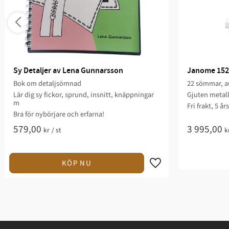
Sy Detaljer av Lena Gunnarsson
Janome 152
Bok om detaljsömnad
22 sömmar, au
Lär dig sy fickor, sprund, insnitt, knäppningar
Gjuten metal
m
Fri frakt, 5 år
Bra för nybörjare och erfarna!
579,00
3 995,00
kr
/
st
k