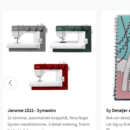
Janome 1522 - Symaskin
Sy Detaljer
22 sömmar, automatiskt knapphål, flera färger
Bok om deta
Gjuten metallstomme, 3-delad matning, friarm
Lär dig sy fic
m