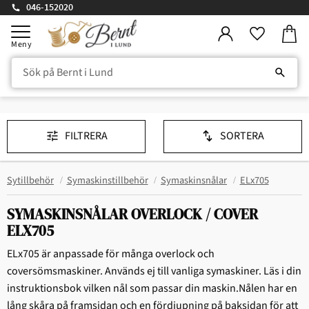
046-152020
Kundv
Meny
Favorite
FILTRERA
SORTERA
Sytillbehör
Symaskinstillbehör
Symaskinsnålar
ELx705
SYMASKINSNÅLAR OVERLOCK / COVER
ELX705
ELx705 är anpassade för många overlock och
coversömsmaskiner. Används ej till vanliga symaskiner. Läs i din
instruktionsbok vilken nål som passar din maskin.Nålen har en
lång skåra på framsidan och en fördjupning på baksidan för att