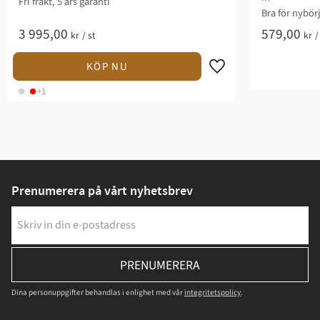
Fri frakt, 5 års garanti
Bra för nybör
3 995,00
579,00
kr
/
st
kr
+1
Prenumerera på vårt nyhetsbrev
PRENUMERERA
Dina personuppgifter behandlas i enlighet med vår
integritetspolicy
.