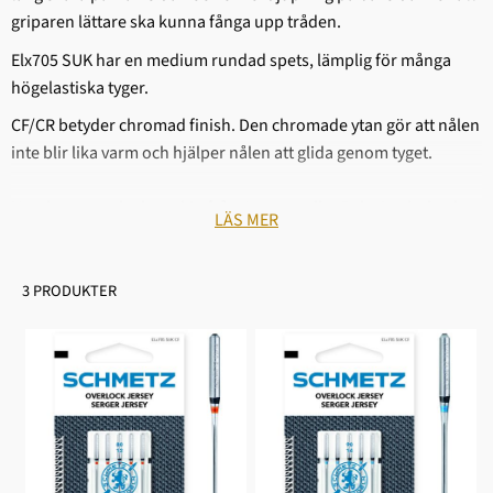
griparen lättare ska kunna fånga upp tråden.
Elx705 SUK har en medium rundad spets, lämplig för många
högelastiska tyger.
CF/CR betyder chromad finish. Den chromade ytan gör att nålen
inte blir lika varm och hjälper nålen att glida genom tyget.
Har du en overlockmaskin från Janome eller Baby Lock ska du
LÄS MER
istället använda
HAx1SP-nålar
3 PRODUKTER