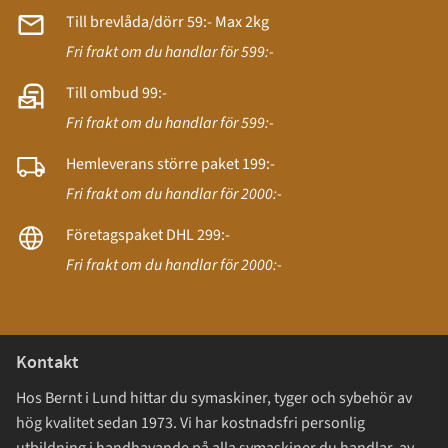
Till brevlåda/dörr 59:- Max 2kg
Fri frakt om du handlar för 599:-
Till ombud 99:-
Fri frakt om du handlar för 599:-
Hemleverans större paket 199:-
Fri frakt om du handlar för 2000:-
Företagspaket DHL 299:-
Fri frakt om du handlar för 2000:-
Kontakt
Hos Bernt i Lund hittar du symaskiner, tyger och sybehör av
hög kvalitet sedan 1973. Vi har kostnadsfri personlig
utbildning i handhavande på alla symaskiner du handlar av