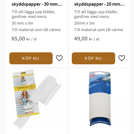
skyddspapper - 30 mm x 
skyddspapper - 20 mm x 
5 m
5 m
Till att lägga upp kläder,
Till att lägga upp kläder,
gardiner med mera.
gardiner med mera.
30 mm x 5m
20mm x 5m
Till material som tål värme​
Till material som tål värme​
65,00
49,00
kr
/
st
kr
/
st