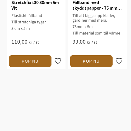
Stretchfix t30 30mm 5m 
Fållband med 
Vit
skyddspapper - 75 mm x 
5 m
Elastiskt fållband
Till att lägga upp kläder,
gardiner med mera.
Till stretchiga tyger
75mm x 5m
3 cm x 5 m
Till material som tål värme​
110,00
99,00
kr
/
st
kr
/
st