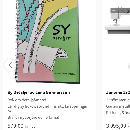
Sy Detaljer av Lena Gunnarsson
Janome 152
Bok om detaljsömnad
22 sömmar, au
Lär dig sy fickor, sprund, insnitt, knäppningar
Gjuten metal
m
Fri frakt, 5 år
Bra för nybörjare och erfarna!
579,00
3 995,00
kr
/
st
k