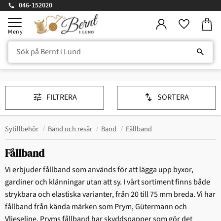
046-152020
Kundv
Meny
Favorite
FILTRERA
SORTERA
Sytillbehör
Band och resår
Band
Fållband
Fållband
Vi erbjuder fållband som används för att lägga upp byxor,
gardiner och klänningar utan att sy. I vårt sortiment finns både
strykbara och elastiska varianter, från 20 till 75 mm breda. Vi har
fållband från kända märken som Prym, Gütermann och
Vlieseline. Pryms fållband har skyddspapper som gör det