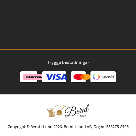
Trygga beställningar
Copyright © Bernt i Lund 2026. Bernt i Lund AB, Org.nr. 556275-8705