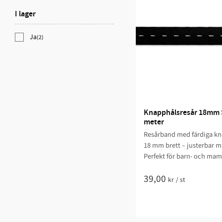
I lager
Ja
(2)
Knapphålsresår 18mm Sv
meter
Resårband med färdiga k
18 mm brett – justerbar m
Perfekt för barn- och ma
39,00
kr
/
st