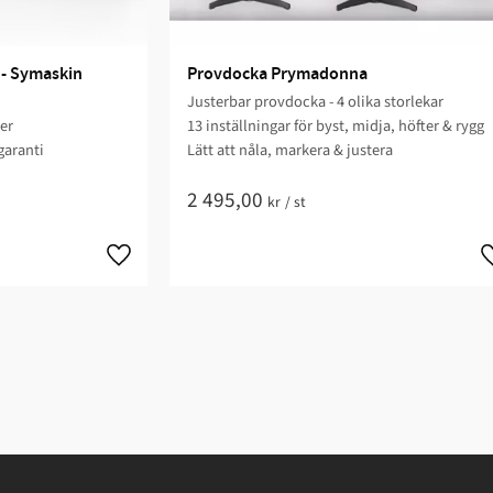
 - Symaskin
Provdocka Prymadonna
Justerbar provdocka - 4 olika storlekar
ger
13 inställningar för byst, midja, höfter & rygg
garanti
Lätt att nåla, markera & justera
2 495,00
kr
/
st