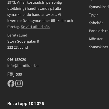
1973. Vi har kostnadsfri personlig
Symaskinsti
utbildning i handhavande på alla
symaskiner du handlar av oss. Vi
Tyger
levererar även symaskiner till skolor och
Sybehör
företag.
Se vårt utbud här.
Band och re
Bernt i Lund
Mönster
Stora Södergatan 8
Symaskiner 
222 23, Lund
046-152020
info@berntilund.se
Följ oss
Reco topp 10 2026