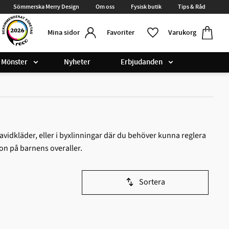
Sömmerska Merry Design
Om oss
Fysisk butik
Tips & Råd
Kundvag
Favoriter
Favoriter
Varukorg
Mina sidor
Mönster
Nyheter
Erbjudanden
vidkläder, eller i byxlinningar där du behöver kunna reglera
kon på barnens overaller.
Sortera