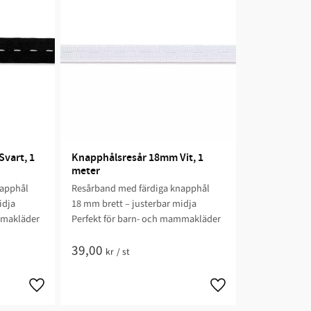
art, 1 
Knapphålsresår 18mm Vit, 1 
meter
napphål
Resårband med färdiga knapphål
idja
18 mm brett – justerbar midja
mmakläder
Perfekt för barn- och mammakläder
39,00
kr
/
st