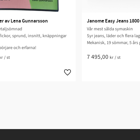
jer av Lena Gunnarsson
Janome Easy Jeans 1800
etaljsömnad
Vår mest sålda symaskin
 fickor, sprund, insnitt, knäppningar
Syr jeans, läder och flera la
Mekanisk, 19 sömmar, 5 års 
börjare och erfarna!
7 495,00
kr
/
st
kr
/
st