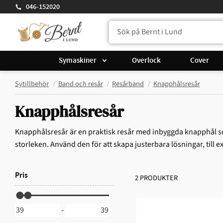
046-152020
Symaskiner
Overlock
Cover
Sytillbehör
Band och resår
Resårband
Knapphålsresår
Knapphålsresår
Knapphålsresår är en praktisk resår med inbyggda knapphål som
storleken. Använd den för att skapa justerbara lösningar, till 
Pris
2 PRODUKTER
-