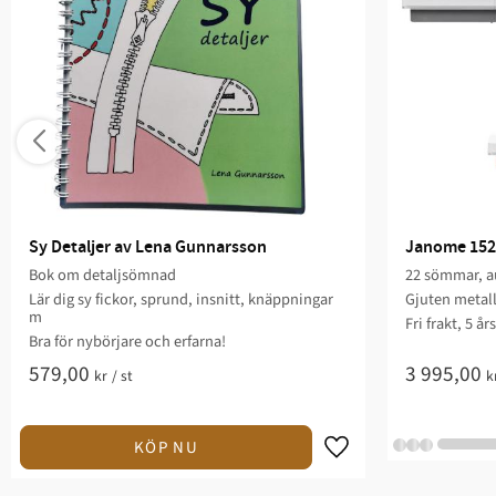
Sy Detaljer av Lena Gunnarsson
Janome 152
Bok om detaljsömnad
22 sömmar, au
Lär dig sy fickor, sprund, insnitt, knäppningar
Gjuten metal
m
Fri frakt, 5 år
Bra för nybörjare och erfarna!
579,00
3 995,00
kr
/
st
k