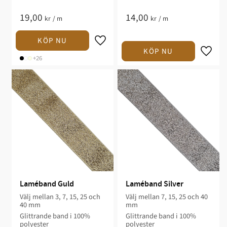
19,00
14,00
kr
/
m
kr
/
m
+26
Laméband Guld
Laméband Silver
Välj mellan 3, 7, 15, 25 och
Välj mellan 7, 15, 25 och 40
40 mm
mm
Glittrande band i 100%
Glittrande band i 100%
polyester
polyester