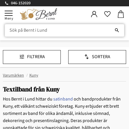
046-152020
Kundv
Meny
Favorite
FILTRERA
SORTERA
Varumärken
Kuny
Textilband från Kuny
Hos Bernt i Lund hittar du
satinband
och bandprodukter från
Kuny, ett välkänt schweiziskt företag. Kuny erbjuder ett brett
sortiment av band för olika ändamål, inklusive sömnad,
dekorering och presentinslagning. Deras produkter är
uppskattade för sin schweiziska kvalitet, hållbarhet och