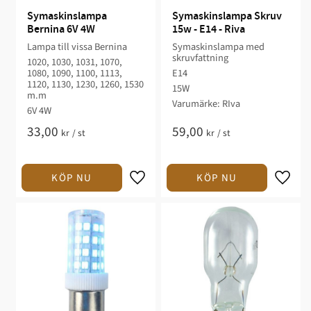
Symaskinslampa 
Symaskinslampa Skruv 
Bernina 6V 4W
15w - E14 - Riva
Lampa till vissa Bernina
Symaskinslampa med
skruvfattning
1020, 1030, 1031, 1070,
1080, 1090, 1100, 1113,
E14
1120, 1130, 1230, 1260, 1530
15W
m.m
Varumärke: RIva
6V 4W
33,00
59,00
kr
/
st
kr
/
st