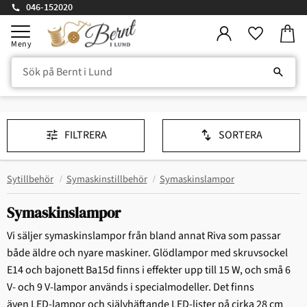
046-152020
Kundv
Meny
Favorite
FILTRERA
SORTERA
Sytillbehör
Symaskinstillbehör
Symaskinslampor
Symaskinslampor
Vi säljer symaskinslampor från bland annat Riva som passar
både äldre och nyare maskiner. Glödlampor med skruvsockel
E14 och bajonett Ba15d finns i effekter upp till 15 W, och små 6
V‑ och 9 V‑lampor används i specialmodeller. Det finns
även LED‑lampor och självhäftande LED‑lister på cirka 28 cm