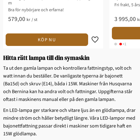
m
Fri frakt, 5 år
Bra för nybörjare och erfarna!
579,00
3 995,00
kr
/
st
k
+1
Hitta rätt lampa till din symaskin
Ta ut den gamla lampan och kontrollera fattningstyp, volt och
watt innan du beställer. De vanligaste typerna är bajonett
(Ba15d) och skruv (E14), båda i 15W. Maskiner från Husqvarna
och Bernina kan ha andra volt och fattningar. Uppgifterna står
oftast i maskinens manual eller på den gamla lampan.
En LED-lampa ger starkare och vitare ljus än en glödlampa, drar
mindre ström och håller betydligt längre. Våra LED-lampor med
bajonettfattning passar direkt i maskiner som tidigare haft en
15W glödlampa.