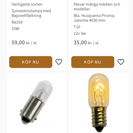
Riva
Vanligaste sorten
Passar många märken och
modeller
Symaskinslampa med
Bajonettfattning
Bla. Husqvarna Prisma,
Janome 4030 mm
Ba15d
T10
15W
12v 5w
59,00
35,00
kr
/
st
kr
/
st