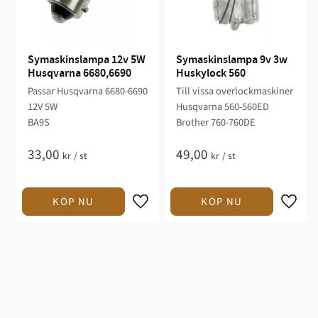
Symaskinslampa 12v 5W 
Symaskinslampa 9v 3w 
Husqvarna 6680,6690
Huskylock 560
Passar Husqvarna 6680-6690
Till vissa overlockmaskiner
12V 5W
Husqvarna 560-560ED
BA9S
Brother 760-760DE
33,00
49,00
kr
/
st
kr
/
st