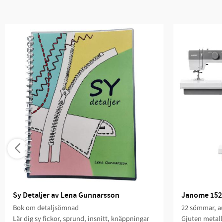
Sy Detaljer av Lena Gunnarsson
Janome 152
Bok om detaljsömnad
22 sömmar, au
Lär dig sy fickor, sprund, insnitt, knäppningar
Gjuten metal