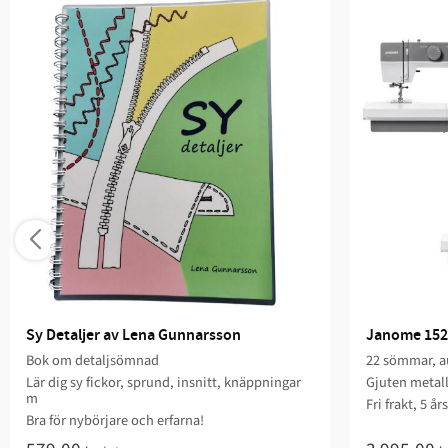
Sy Detaljer av Lena Gunnarsson
Janome 152
Bok om detaljsömnad
22 sömmar, au
Lär dig sy fickor, sprund, insnitt, knäppningar
Gjuten metal
m
Fri frakt, 5 år
Bra för nybörjare och erfarna!