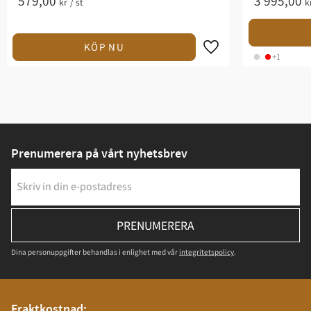
579,00
3 995,00
kr
/
st
k
+1
Prenumerera på vårt nyhetsbrev
PRENUMERERA
Dina personuppgifter behandlas i enlighet med vår
integritetspolicy
.
Fraktkostnad: