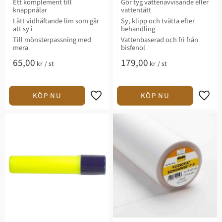
Ett komplement till
Gör tyg vattenavvisande eller
knappnålar
vattentätt
Lätt vidhäftande lim som går
Sy, klipp och tvätta efter
att sy i
behandling
Till mönsterpassning med
Vattenbaserad och fri från
mera
bisfenol
65,00
179,00
kr
/
st
kr
/
st
Lägg till i favoriter
Lägg t