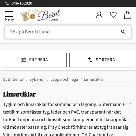
046-152020
Kundv
Meny
Favorite
FILTRERA
SORTERA
Sytillbehör
Sybehör
Lappa och laga
Limartiklar
Limartiklar
Tyglim och limartiklar för sömnad och lagning. Gütermann HT2
textillim som fäster tyg, läder och PVC, transparent när det
torkar. Limpenna och limstift som komplement till knappnålar
vid mönsterpassning. Fray Check förhindrar att tyg fransar sig.
Vliesofix limväv till egna applikationer. OdiCoat gör tyg