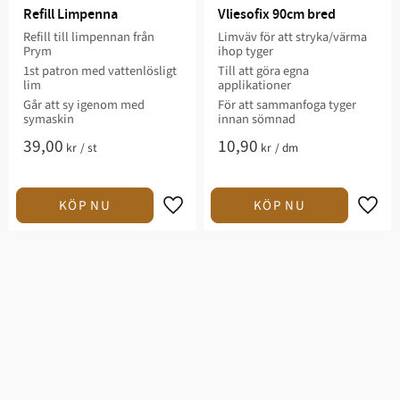
Refill Limpenna
Vliesofix 90cm bred
Refill till limpennan från
Limväv för att stryka/värma
Prym
ihop tyger
1st patron med vattenlösligt
Till att göra egna
lim
applikationer
Går att sy igenom med
För att sammanfoga tyger
symaskin
innan sömnad
39,00
10,90
kr
/
st
kr
/
dm
Lägg till i favoriter
Lägg t