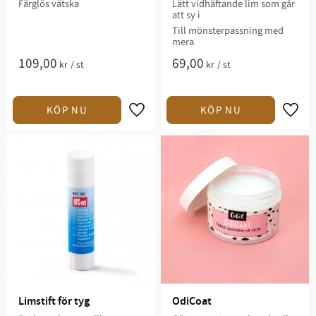
Färglös vätska
Lätt vidhäftande lim som går
att sy i
Till mönsterpassning med
mera
109,00
69,00
kr
/
st
kr
/
st
Lägg till i favoriter
Lägg t
Limstift för tyg
OdiCoat