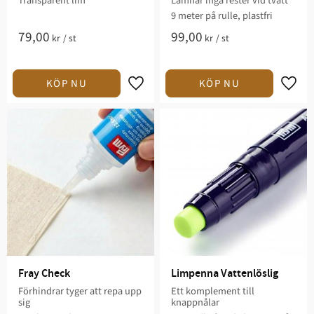
Transparent lim
Lämnar inga rester vid tvätt
9 meter på rulle, plastfri
79,00
99,00
kr
/
st
kr
/
st
Lägg till i favoriter
Lägg t
Fray Check
Limpenna Vattenlöslig
Förhindrar tyger att repa upp
Ett komplement till
sig
knappnålar