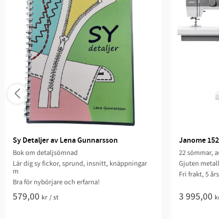
Sy Detaljer av Lena Gunnarsson
Janome 152
Bok om detaljsömnad
22 sömmar, au
Lär dig sy fickor, sprund, insnitt, knäppningar
Gjuten metal
m
Fri frakt, 5 år
Bra för nybörjare och erfarna!
579,00
3 995,00
kr
/
st
k