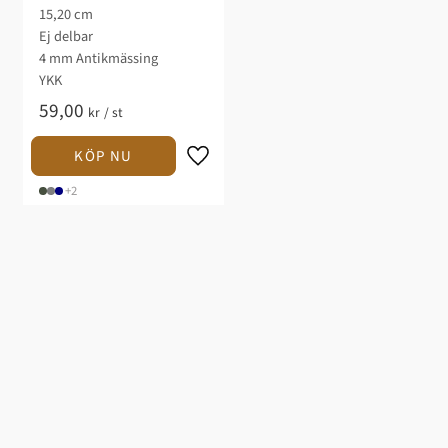
droppe YKK
15,20 cm
Ej delbar
4 mm Antikmässing
YKK
59,00
kr
/
st
+2