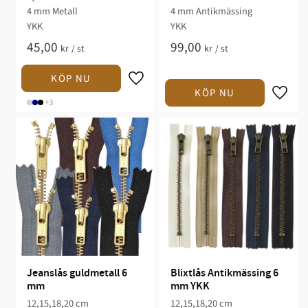
4 mm Metall
4 mm Antikmässing
YKK
YKK
45,00
99,00
kr
/
st
kr
/
st
+3
Jeanslås guldmetall 6 
Blixtlås Antikmässing 6 
mm
mm YKK
12,15,18,20 cm
12,15,18,20 cm