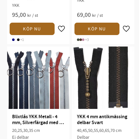
YKK
YKK
95,00
69,00
kr
/
st
kr
/
st
+1
+3
Blixtlås YKK Metall - 4 
YKK 4 mm antikmässing 
mm, Silverfärgad med 
delbar Svart
ring
20,25,30,35 cm
40,45,50,55,60,65,70 cm
Ej delbar
Delbar