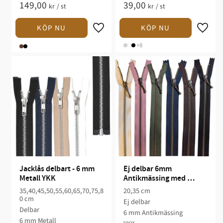
149,00
39,00
kr
/
st
kr
/
st
+8
Jacklås delbart - 6 mm 
Ej delbar 6mm 
Metall YKK
Antikmässing med 
droppe YKK
35,40,45,50,55,60,65,70,75,8
20,35 cm
0 cm
Ej delbar
Delbar
6 mm Antikmässing
6 mm Metall