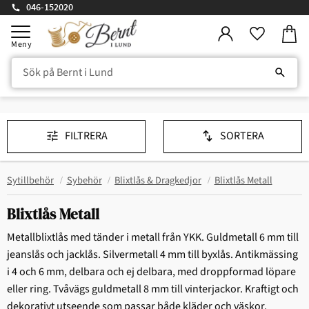
046-152020
Kundv
Meny
Favorite
FILTRERA
SORTERA
Sytillbehör
Sybehör
Blixtlås & Dragkedjor
Blixtlås Metall
Blixtlås Metall
Metallblixtlås med tänder i metall från YKK. Guldmetall 6 mm till
jeanslås och jacklås. Silvermetall 4 mm till byxlås. Antikmässing
i 4 och 6 mm, delbara och ej delbara, med droppformad löpare
eller ring. Tvåvägs guldmetall 8 mm till vinterjackor. Kraftigt och
dekorativt utseende som passar både kläder och väskor.