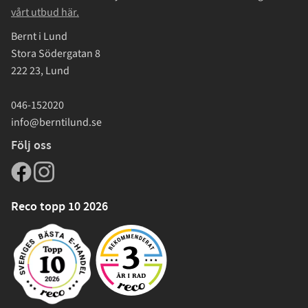
vårt utbud här.
Bernt i Lund
Stora Södergatan 8
222 23, Lund
046-152020
info@berntilund.se
Följ oss
Reco topp 10 2026