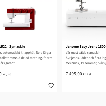
522 - Symaskin
Janome Easy Jeans 1800
 automatiskt knapphål, flera färger
Vår mest sålda symaskin
tallstomme, 3-delad matning, friarm
Syr jeans, läder och flera la
5 års garanti
Mekanisk, 19 sömmar, 5 års 
0
7 495,00
kr
/
st
kr
/
st