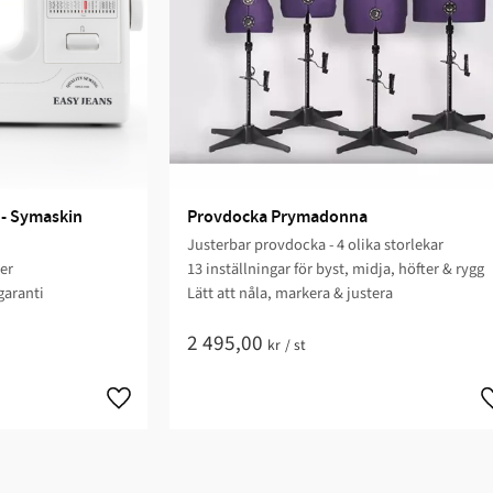
 - Symaskin
Provdocka Prymadonna
Justerbar provdocka - 4 olika storlekar
ger
13 inställningar för byst, midja, höfter & rygg
garanti
Lätt att nåla, markera & justera
2 495,00
kr
/
st