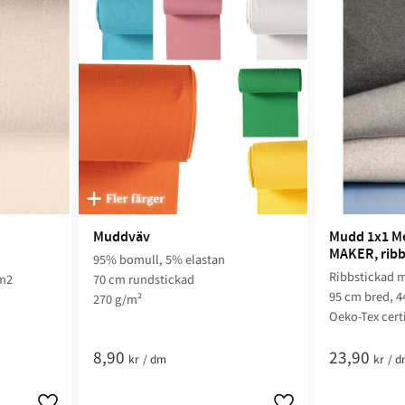
Muddväv
Mudd 1x1 Me
MAKER, ribb
95% bomull, 5% elastan
Ribbstickad 
/m2
70 cm rundstickad
95 cm bred, 4
270 g/m²
Oeko-Tex cert
8,90
23,90
kr
/
dm
kr
/
d