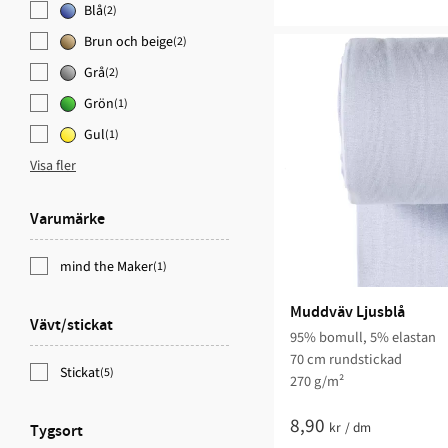
Blå
(2)
Brun och beige
(2)
Grå
(2)
Grön
(1)
Gul
(1)
Visa fler
Varumärke
mind the Maker
(1)
Muddväv Ljusblå
Vävt/stickat
95% bomull, 5% elastan
70 cm rundstickad
Stickat
(5)
270 g/m²
8,90
kr
/
dm
Tygsort