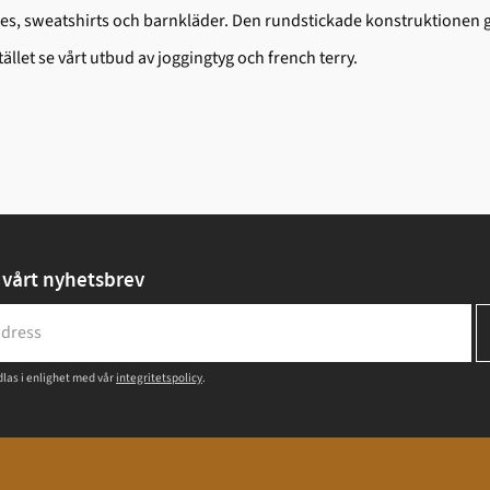
es, sweatshirts och barnkläder. Den rundstickade konstruktionen g
stället se vårt utbud av joggingtyg och french terry.
vårt nyhetsbrev
las i enlighet med vår
integritetspolicy
.