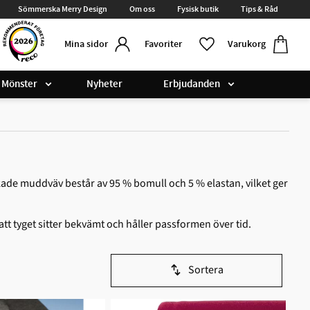
Sömmerska Merry Design
Om oss
Fysisk butik
Tips & Råd
Kundvag
Favoriter
Favoriter
Varukorg
Mina sidor
Mönster
Nyheter
Erbjudanden
ckade muddväv består av 95 % bomull och 5 % elastan, vilket ger
att tyget sitter bekvämt och håller passformen över tid.
Sortera