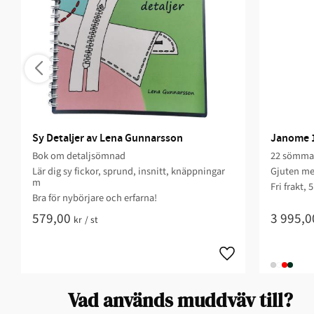
Sy Detaljer av Lena Gunnarsson
Janome 1
Bok om detaljsömnad
22 sömmar,
Lär dig sy fickor, sprund, insnitt, knäppningar
Gjuten me
m
Fri frakt, 
Bra för nybörjare och erfarna!
579,00
3 995,0
kr
/
st
Vad används muddväv till?