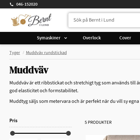
046-152020
Symaskiner
Overlock
Cover
Tyger
Muddväv rundstickad
Muddväv
Muddväv är ett ribbstickat och stretchigt tyg som används till 
god elasticitet och formstabilitet.
Muddtyg säljs som metervara och är perfekt när du vill sy egna 
Pris
5 PRODUKTER