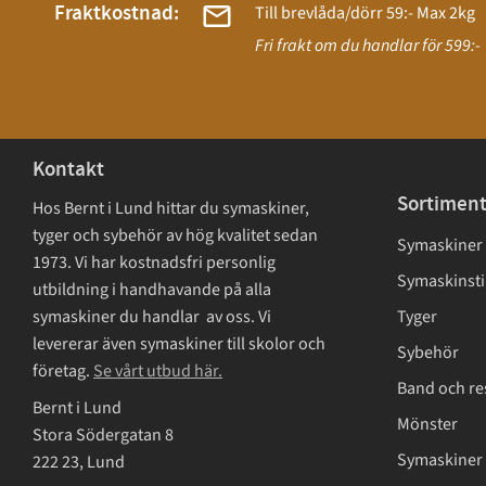
Fraktkostnad:
Till brevlåda/dörr 59:- Max 2kg
Fri frakt om du handlar för 599:-
Kontakt
Sortimen
Hos Bernt i Lund hittar du symaskiner,
tyger och sybehör av hög kvalitet sedan
Symaskiner
1973. Vi har kostnadsfri personlig
Symaskinsti
utbildning i handhavande på alla
symaskiner du handlar av oss. Vi
Tyger
levererar även symaskiner till skolor och
Sybehör
företag.
Se vårt utbud här.
Band och re
Bernt i Lund
Mönster
Stora Södergatan 8
Symaskiner 
222 23, Lund