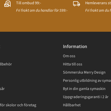
Till ombud 99:-
Hemleverans st
Fri frakt om du handlar för 599:-
Fri frakt om du 
t
Information
Om oss
llbehör
Hitta till oss
Sömmerska Merry Design
Personlig utbildning av syma
sår
Byt in din gamla symaskin
Uppgraderingsgaranti i 2 år
för skolor och företag
Hållbarhet