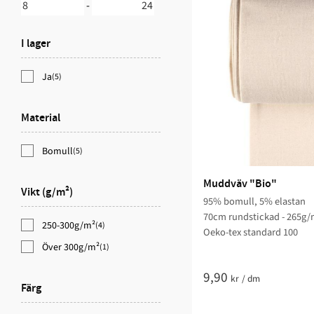
-
I lager
Ja
(5)
Material
Bomull
(5)
Muddväv "Bio"
Vikt (g/m²)
95% bomull, 5% elastan
70cm rundstickad - 265g
250-300g/m²
(4)
Oeko-tex standard 100
Över 300g/m²
(1)
9,90
kr
/
dm
Färg