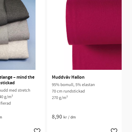
lange – mind the 
Muddväv Hallon
stickad
95% bomull, 5% elastan
mudd med stretch
70 cm rundstickad
40 g/m²
270 g/m²
ifierad
8,90
m
kr
/
dm