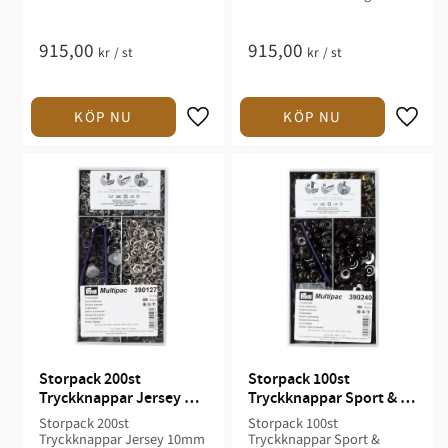
915,00
915,00
kr
/
st
kr
/
st
Storpack 200st 
Storpack 100st 
Tryckknappar Jersey 
Tryckknappar Sport & 
10mm Silver
Camping 15mm Svart
Storpack 200st
Storpack 100st
Tryckknappar Jersey 10mm
Tryckknappar Sport &