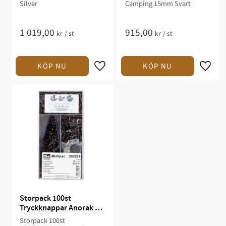
Silver
Camping 15mm Svart
1 019,00
915,00
kr
/
st
kr
/
st
Storpack 100st 
Tryckknappar Anorak 
15mm Svart
Storpack 100st