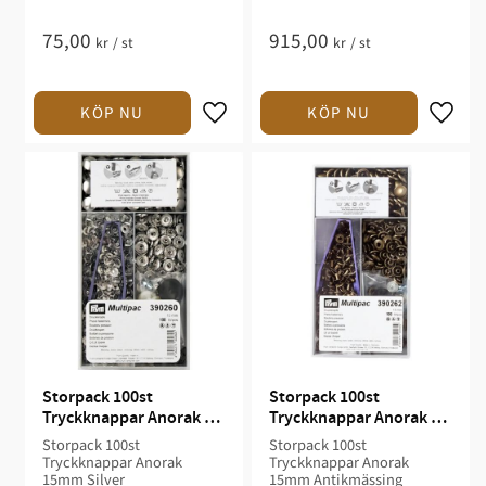
75,00
915,00
kr
/
st
kr
/
st
Storpack 100st 
Storpack 100st 
Tryckknappar Anorak 
Tryckknappar Anorak 
15mm Silver
15mm Antikmässing
Storpack 100st
Storpack 100st
Tryckknappar Anorak
Tryckknappar Anorak
15mm Silver
15mm Antikmässing