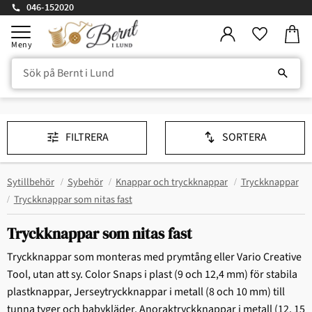
046-152020
Kundv
Meny
Favorite
FILTRERA
SORTERA
Sytillbehör
Sybehör
Knappar och tryckknappar
Tryckknappar
Tryckknappar som nitas fast
Tryckknappar som nitas fast
Tryckknappar som monteras med prymtång eller Vario Creative
Tool, utan att sy. Color Snaps i plast (9 och 12,4 mm) för stabila
plastknappar, Jerseytryckknappar i metall (8 och 10 mm) till
tunna tyger och babykläder. Anoraktryckknappar i metall (12, 15