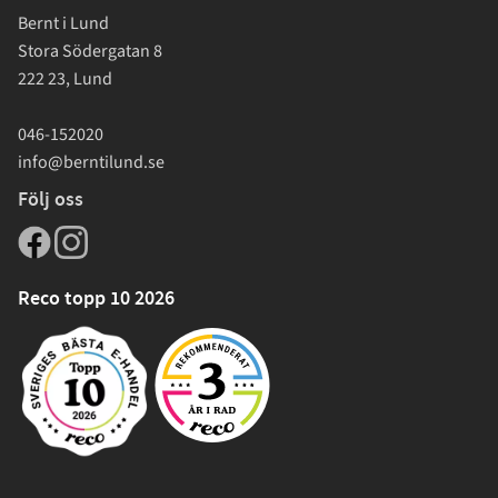
Bernt i Lund
Stora Södergatan 8
222 23, Lund
046-152020
info@berntilund.se
Följ oss
Reco topp 10 2026