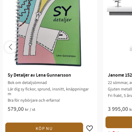
Sy Detaljer av Lena Gunnarsson
Janome 152
Bok om detaljsömnad
22 sömmar, au
Lär dig sy fickor, sprund, insnitt, knäppningar
Gjuten metal
m
Fri frakt, 5 år
Bra för nybörjare och erfarna!
579,00
3 995,00
kr
/
st
k