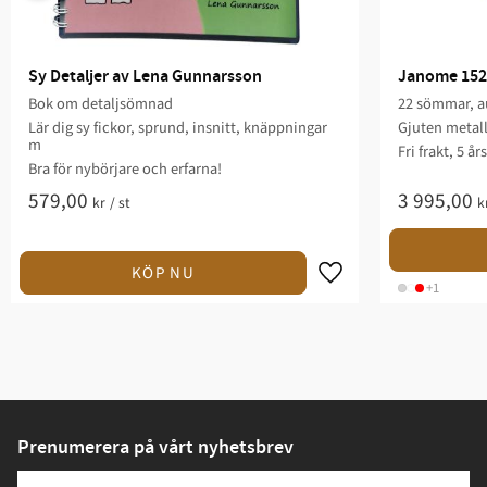
Sy Detaljer av Lena Gunnarsson
Janome 152
Bok om detaljsömnad
22 sömmar, au
Lär dig sy fickor, sprund, insnitt, knäppningar
Gjuten metal
m
Fri frakt, 5 år
Bra för nybörjare och erfarna!
579,00
3 995,00
kr
/
st
k
+1
Prenumerera på vårt nyhetsbrev