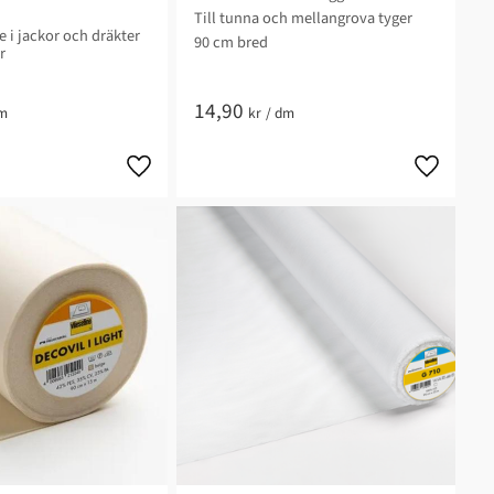
Till tunna och mellangrova tyger
e i jackor och dräkter
90 cm bred
r
14,90
m
kr
/
dm