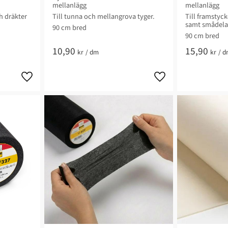
mellanlägg
mellanlägg
ch dräkter
Till tunna och mellangrova tyger.​
Till framstyck
samt smådela
90 cm bred​
90 cm bred
10,90
15,90
kr
/
dm
kr
/
d