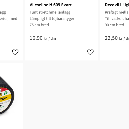
Vlieseline H 609 Svart
Decovil I Lig
lägg
Tunt stretchmellanlägg
Kraftigt mell
derier, med
Lämpligt till töjbara tyger
Till väskor, h
75 cm bred
90 cm bred​​
16,90
22,50
kr
/
dm
kr
/
d