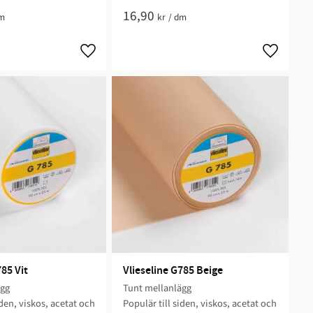
16,90
m
kr
/
dm
785 Vit
Vlieseline G785 Beige
ägg
Tunt mellanlägg
iden, viskos, acetat och
Populär till siden, viskos, acetat och