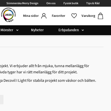
Sömmerska Merry Design
Om oss
Fysisk butik
Tips & Råd
Kundvag
Favoriter
Favoriter
Varukorg
Mina sidor
Mönster
Nyheter
Erbjudanden
ojekt. Vi erbjuder allt från mjuka, tunna mellanlägg för
da tyger har vi rätt mellanlägg för ditt projekt.
 Decovil I Light för stabila projekt som väskor och bälten.