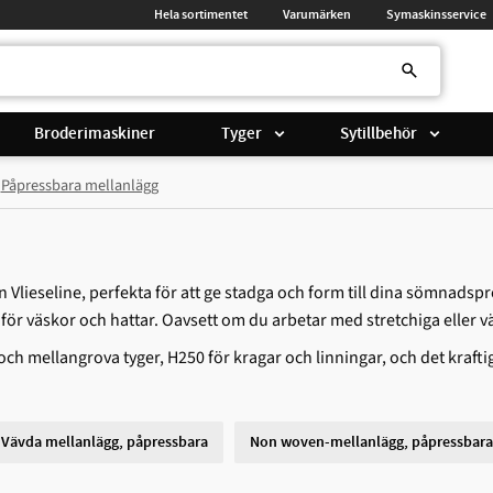
Hela sortimentet
Varumärken
Symaskinsservice
Broderimaskiner
Tyger
Sytillbehör
Påpressbara mellanlägg
 Vlieseline, perfekta för att ge stadga och form till dina sömnadspr
 för väskor och hattar. Oavsett om du arbetar med stretchiga eller väv
h mellangrova tyger, H250 för kragar och linningar, och det kraftiga
Vävda mellanlägg, påpressbara
Non woven-mellanlägg, påpressbara