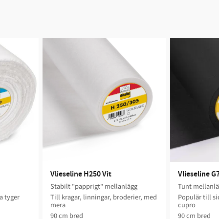
Vlieseline H250 Vit
Vlieseline G
Stabilt "papprigt" mellanlägg
Tunt mellanl
a tyger
Till kragar, linningar, broderier, med
Populär till s
mera ​
cupro
90 cm bred​
90 cm bred