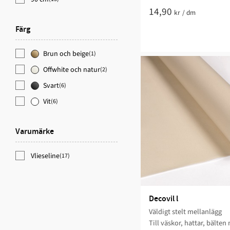
14,90
kr
/
dm
Färg
Brun och beige
(1)
Offwhite och natur
(2)
Svart
(6)
Vit
(6)
Varumärke
Vlieseline
(17)
Decovil l
Väldigt stelt mellanlägg
Till väskor, hattar, bälten