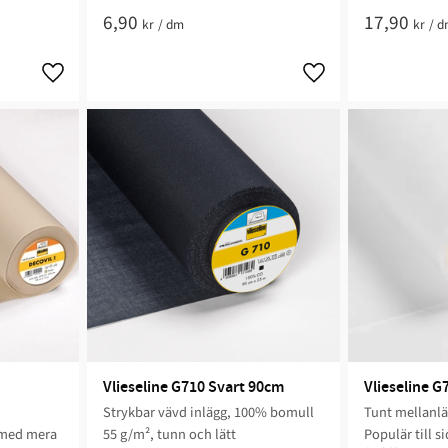
6,90
17,90
kr
/
dm
kr
/
d
Vlieseline G710 Svart 90cm
Vlieseline G
Strykbar vävd inlägg, 100% bomull
Tunt mellanl
 med mera​
55 g/m², tunn och lätt
Populär till s