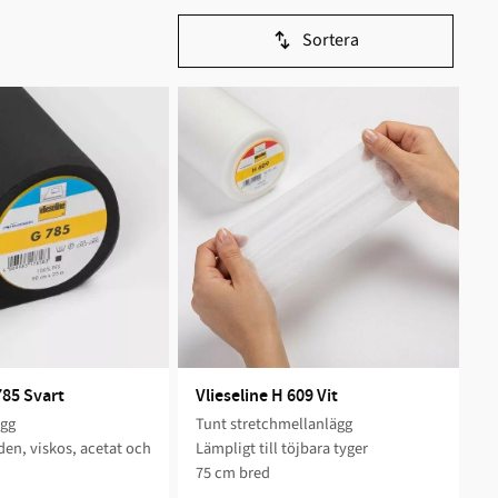
Sortera
785 Svart
Vlieseline H 609 Vit
ägg
Tunt stretchmellanlägg
iden, viskos, acetat och
Lämpligt till töjbara tyger
75 cm bred