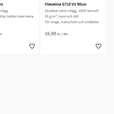
ht
Vlieseline G710 Vit 90cm
anlägg
Strykbar vävd inlägg, 100% bomull
attar, bälten med mera​
55 g/m², tunn och lätt
För krage, manschett och smådelar
16,90
m
kr
/
dm