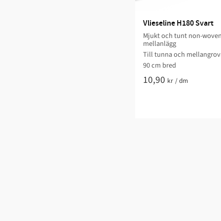
Vlieseline H180 Svart
Mjukt och tunt non-wove
mellanlägg
Till tunna och mellangrova
90 cm bred​
10,90
kr
/
dm