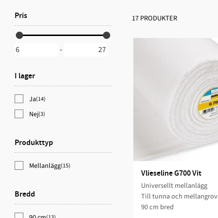
Pris
17 PRODUKTER
-
I lager
Ja
(14)
Nej
(3)
Produkttyp
Mellanlägg
(15)
Vlieseline G700 Vit
Universellt mellanlägg
Bredd
Till tunna och mellangrov
90 cm bred
90 cm
(13)