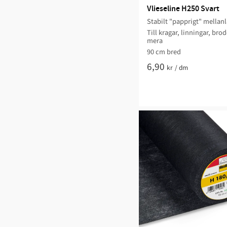
Vlieseline H250 Svart
Stabilt "papprigt" mellan
Till kragar, linningar, bro
mera ​
90 cm bred​
6,90
kr
/
dm