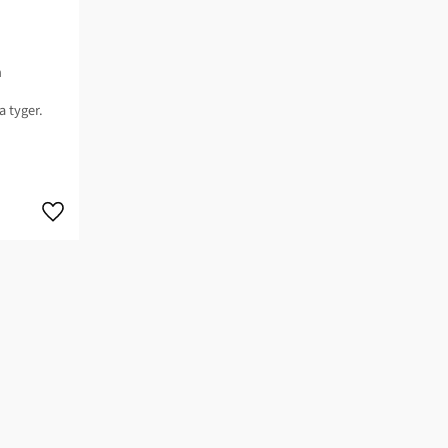
n
 tyger.​