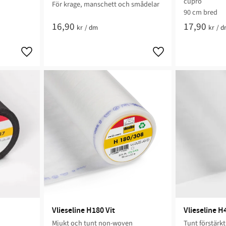
cupro
För krage, manschett och smådelar
90 cm bred
16,90
17,90
kr
/
dm
kr
/
d
Vlieseline H180 Vit
Vlieseline H
Mjukt och tunt non-woven
Tunt förstärk