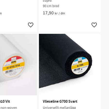
cupro
90 cm bred
17,90
m
kr
/
dm
410 Vit
Vlieseline G700 Svart
t non-woven
Universellt mellanlägg