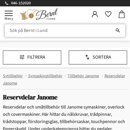
046-152020
Kundv
Meny
Favorite
FILTRERA
SORTERA
Sytillbehör
Symaskinstillbehör
Tillbehör Janome
Reservdelar
Janome
Reservdelar Janome
Reservdelar och småtillbehör till Janome symaskiner, overlock
och covermaskiner. Här hittar du nålskruvar, trådpinnar,
trådstoppar, förstoringsglas, tillbehörsaskar, touchpennor och
fingerskydd. Under underkategorierna hittar du pedaler,