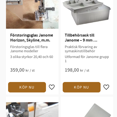
Förstoringsglas Janome 
Tillbehörsask till 
Horizon, Skyline, m.m.
Janome – 9 mm 
Pressarfotsgrupp 1
Förstoringsglas till flera
Praktisk förvaring av
Janome modeller
symaskinstillbehör​
3 olika styrkor 20,40 och 60​
Utformad för Janome grupp
1​
359,00
198,00
kr
/
st
kr
/
st