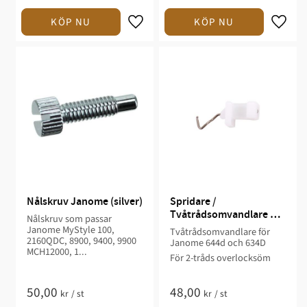
Nålskruv Janome (silver)
Spridare / 
Tvåtrådsomvandlare 
Nålskruv som passar
MyLock 644d
Janome MyStyle 100,
Tvåtrådsomvandlare för
2160QDC, 8900, 9400, 9900
Janome 644d och 634D
MCH12000, 1...
För 2-tråds overlocksöm
50,00
48,00
kr
/
st
kr
/
st