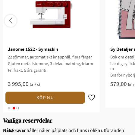
Janome 1522 - Symaskin
Sy Detaljer
22 sömmar, automatiskt knapphål, flera färger
Bok om deta
Gjuten metallstomme, 3-delad matning, friarm
Lär dig sy fic
m
Fri frakt, 5 års garanti
Bra för nybör
3 995,00
579,00
kr
/
st
kr
+1
Vanliga reservdelar
håller nålen på plats och finns i olika utföranden
Nålskruvar