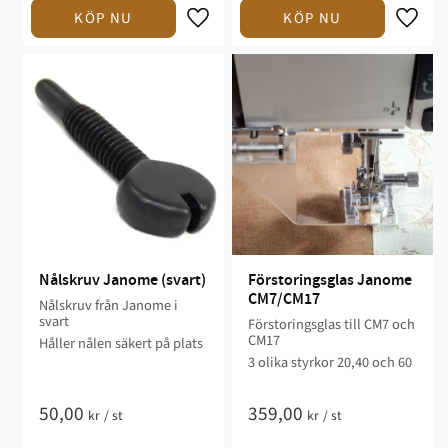
Nålskruv Janome (svart)
Förstoringsglas Janome 
CM7/CM17
Nålskruv från Janome i
svart
Förstoringsglas till CM7 och
CM17
Håller nålen säkert på plats
3 olika styrkor 20,40 och 60​
50,00
359,00
kr
/
st
kr
/
st