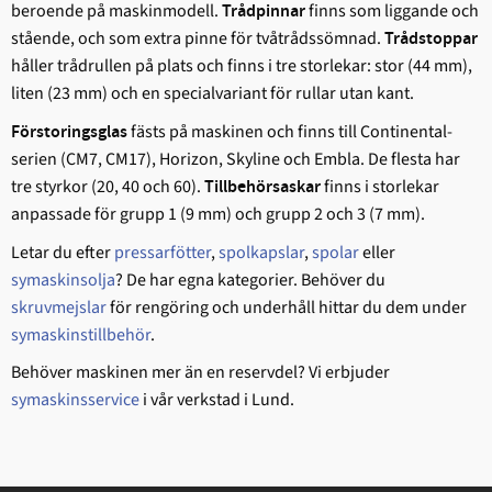
beroende på maskinmodell.
finns som liggande och
Trådpinnar
stående, och som extra pinne för tvåtrådssömnad.
Trådstoppar
håller trådrullen på plats och finns i tre storlekar: stor (44 mm),
liten (23 mm) och en specialvariant för rullar utan kant.
fästs på maskinen och finns till Continental-
Förstoringsglas
serien (CM7, CM17), Horizon, Skyline och Embla. De flesta har
tre styrkor (20, 40 och 60).
finns i storlekar
Tillbehörsaskar
anpassade för grupp 1 (9 mm) och grupp 2 och 3 (7 mm).
Letar du efter
pressarfötter
,
spolkapslar
,
spolar
eller
symaskinsolja
? De har egna kategorier. Behöver du
skruvmejslar
för rengöring och underhåll hittar du dem under
symaskinstillbehör
.
Behöver maskinen mer än en reservdel? Vi erbjuder
symaskinsservice
i vår verkstad i Lund.