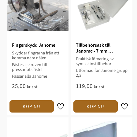
Fingerskydd Janome
Tillbehörsask till 
Janome - 7 mm 
Skyddar fingrarna från att
Pressarfotsgrupp 2 och 3
komma nära nålen
Praktisk förvaring av
symaskinstillbehör​
Fästes i skruven till
pressarfotsfästet
Utformad för Janome grupp
2,3​
Passar alla Janome
25,00
119,00
kr
/
st
kr
/
st