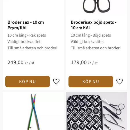
Broderisax - 10 cm 
Broderisax böjd spets - 
Prym/KAI
10 cm KAI
10 cm lång - Rak spets
10 cm lång - Böjd spets
Väldigt bra kvalitet
Väldigt bra kvalitet
Till små arbeten och broderi
Till små arbeten och broderi
249,00
179,00
kr
/
st
kr
/
st
Lägg till i favoriter
Lägg t