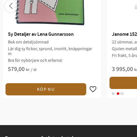
Sy Detaljer av Lena Gunnarsson
Janome 152
Bok om detaljsömnad
22 sömmar, au
Lär dig sy fickor, sprund, insnitt, knäppningar
Gjuten metal
m
Fri frakt, 5 år
Bra för nybörjare och erfarna!
579,00
3 995,00
kr
/
st
k
+1