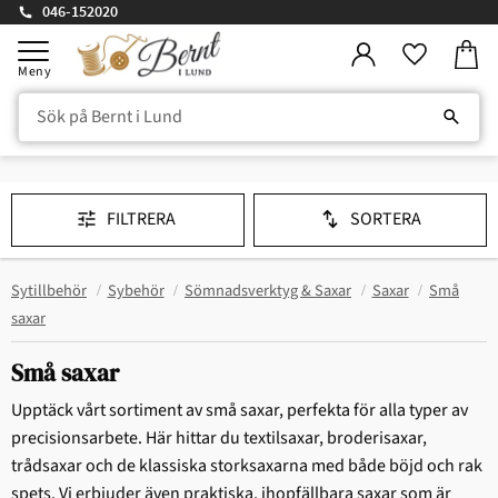
046-152020
Kundv
Meny
Favorite
FILTRERA
SORTERA
Sytillbehör
Sybehör
Sömnadsverktyg & Saxar
Saxar
Små
saxar
Små saxar
Upptäck vårt sortiment av små saxar, perfekta för alla typer av
precisionsarbete. Här hittar du textilsaxar, broderisaxar,
trådsaxar och de klassiska storksaxarna med både böjd och rak
spets. Vi erbjuder även praktiska, ihopfällbara saxar som är