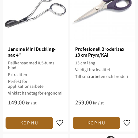
Janome Mini Duckling-
Profesionell Broderisax 
sax 4"
13 cm Prym/KAI
Pelikansax med 0,5-tums
13 cm lång
blad
Väldigt bra kvalitet
Extra liten
Till små arbeten och broderi
Perfekt för
applikationsarbete
Vinklat handtag för ergonomi
149,00
259,00
kr
/
st
kr
/
st
Lägg till i favoriter
Lägg t