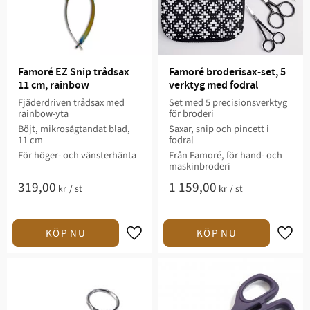
Famoré EZ Snip trådsax 
Famoré broderisax-set, 5 
11 cm, rainbow
verktyg med fodral
Fjäderdriven trådsax med
Set med 5 precisionsverktyg
rainbow-yta
för broderi
Böjt, mikrosågtandat blad,
Saxar, snip och pincett i
11 cm
fodral
För höger- och vänsterhänta
Från Famoré, för hand- och
maskinbroderi
319,00
1 159,00
kr
/
st
kr
/
st
Lägg till i favoriter
Lägg t