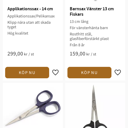
Applikationssax - 14 cm
Barnsax Vänster 13 cm 
Fiskars
Applikationssax/Pelikansax
13 cm lång
Klipp nära utan att skada
tyget
För vänsterhänta barn
Hög kvalitet
Rostfritt stål,
glasfiberförstärkt plast
Från 8 år
299,00
159,00
kr
/
st
kr
/
st
Lägg till i favoriter
Lägg t