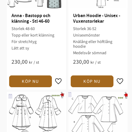
Anna - Bastopp och 
Urban Hoodie - Unisex - 
klänning - Stl 46-60
Vuxenstorlekar
Storlek 48-60​
Storlek 36-52​
Topp eller kort klänning
Unisexmönster
För stretchtyg​
Knälång eller höftlång
hoodie
Lätt att sy​
​Medelsvår sömnad​​​​​
230,00
230,00
kr
/
st
kr
/
st