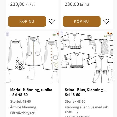
230,00
230,00
kr
/
st
kr
/
st
Maria - Klänning, tunika 
Stina - Blus, Klänning - 
- Stl 48-60
Stl 48-60
Storlek 48-60​​​​
Storlek 48-60​
Ärmlös klänning​​​​
Klänning eller blus med rak
skärning​
För vävda tyger​​