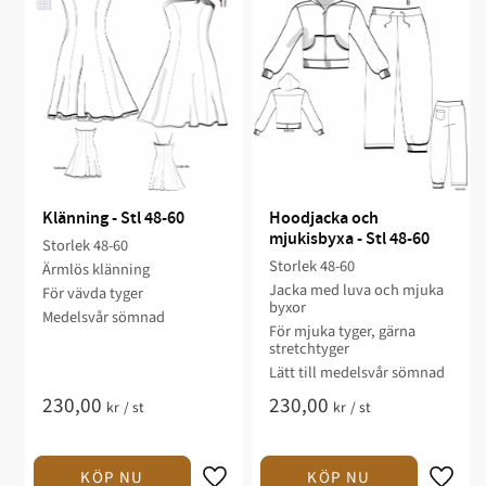
Klänning - Stl 48-60
Hoodjacka och 
mjukisbyxa - Stl 48-60
Storlek 48-60​​​
Storlek 48-60​
Ärmlös klänning​​
Jacka med luva och mjuka
För vävda tyger​
byxor​​
​Medelsvår sömnad​​​​​
För mjuka tyger, gärna
stretchtyger​​
Lätt till medelsvår sömnad
230,00
230,00
kr
/
st
kr
/
st