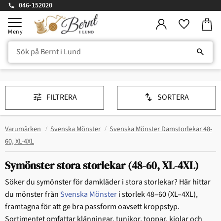
046-152020
Kundv
Meny
Favorite
FILTRERA
SORTERA
Varumärken
Svenska Mönster
Svenska Mönster Damstorlekar 48-
60, XL-4XL
Symönster stora storlekar (48-60, XL-4XL)
Söker du symönster för damkläder i stora storlekar? Här hittar
du mönster från
Svenska Mönster
i storlek 48–60 (XL–4XL),
framtagna för att ge bra passform oavsett kroppstyp.
Sortimentet omfattar klänningar, tunikor, toppar, kjolar och