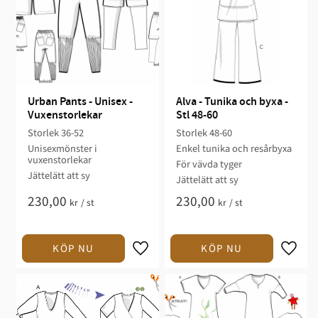
Urban Pants - Unisex - 
Alva - Tunika och byxa - 
Vuxenstorlekar
Stl 48-60
Storlek 36-52​​
Storlek 48-60​
Unisexmönster i
Enkel tunika och resårbyxa​​​
vuxenstorlekar
För vävda tyger​​​
​​Jättelätt att sy​​​​
Jättelätt att sy​
230,00
230,00
kr
/
st
kr
/
st