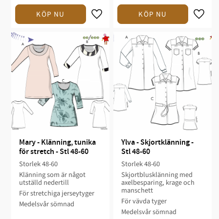
Mary - Klänning, tunika 
Ylva - Skjortklänning - 
för stretch - Stl 48-60
Stl 48-60
Storlek 48-60​​​​
Storlek 48-60​​
Klänning som är något
Skjortblusklänning med
utställd nedertill
axelbesparing, krage och
manschett​​
För stretchiga jerseytyger
För vävda tyger​
Medelsvår sömnad​​
​Medelsvår sömnad