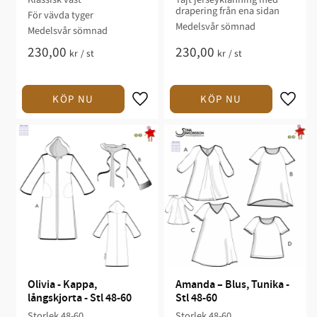
drapering från ena sidan​
​För vävda tyger​
Medelsvår sömnad
Medelsvår sömnad​​​
230,00
230,00
kr
/
st
kr
/
st
Olivia - Kappa, 
Amanda – Blus, Tunika - 
långskjorta - Stl 48-60
Stl 48-60
Storlek 48-60​​​
Storlek 48-60​