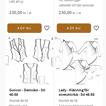
För vävda tyger​
Lätt att sy​​
Jättelätt till lätt sömnad​​​
230,00
230,00
kr
/
st
kr
/
st
Gunvor - Damväst - Stl 
Lady - Klänning för 
48-58
stretchtrikå - Stl 46-58
Storlek 48-58​
Storlek 46-58​
Klassisk väst​
Tajt jerseyklänning med