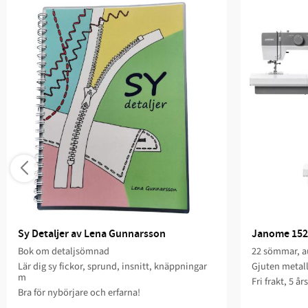
Sy Detaljer av Lena Gunnarsson
Janome 152
Bok om detaljsömnad
22 sömmar, au
Lär dig sy fickor, sprund, insnitt, knäppningar
Gjuten metal
m
Fri frakt, 5 år
Bra för nybörjare och erfarna!