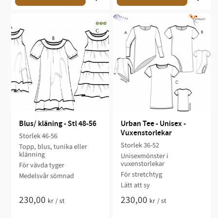
Blus/ kläning - Stl 48-56
Urban Tee - Unisex - 
Vuxenstorlekar
Storlek 46-56
Storlek 36-52​​
Topp, blus, tunika eller
klänning​
Unisexmönster i
vuxenstorlekar​​
För vävda tyger​​
​För stretchtyg
Medelsvår sömnad​​​​
​​Lätt att sy​​
230,00
230,00
kr
/
st
kr
/
st