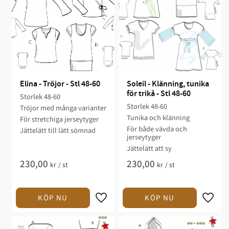
Elina - Tröjor - Stl 48-60
Soleil - Klänning, tunika 
för trikå - Stl 48-60
Storlek 48-60​​​​​​​
Storlek 48-60​​
Tröjor med många varianter​​​​
Tunika och klänning​​
​För stretchiga jerseytyger​
För både vävda och
Jättelätt till lätt sömnad​
jerseytyger
Jättelätt att sy​
230,00
230,00
kr
/
st
kr
/
st