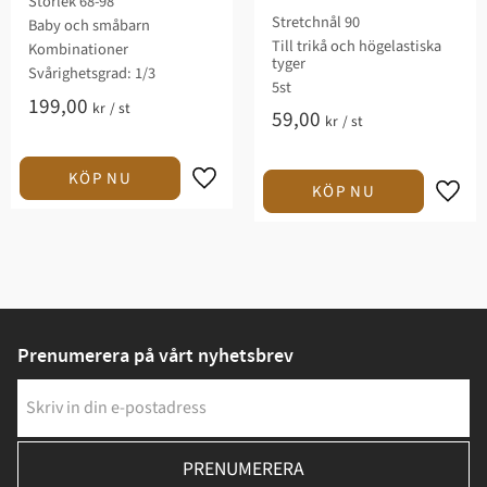
Storlek 68-98
Stretchnål 90
Baby och småbarn
Till trikå och högelastiska
Kombinationer
tyger
Svårighetsgrad: 1/3​
5st
199,00
kr
/
st
59,00
kr
/
st
Prenumerera på vårt nyhetsbrev
PRENUMERERA