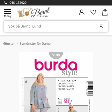
046-152020
Kundv
Meny
Favorite
Mönster
Symönster för Damer