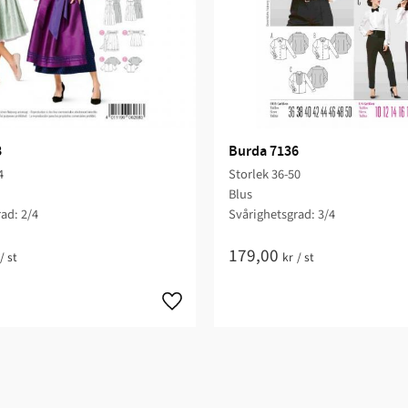
8
Burda 7136
4
Storlek 36-50
Blus
ad: 2/4​
Svårighetsgrad: 3/4​
179,00
/
st
kr
/
st