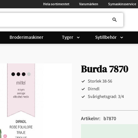
Hela sortimentet
Varumärken
Symaskinsservice
Broderimaskiner
Tyger
Sytillbehör
Burda 7870
Storlek 38-56
Dirndl
Svårighetsgrad: 3/4
Artikelnr
b7870