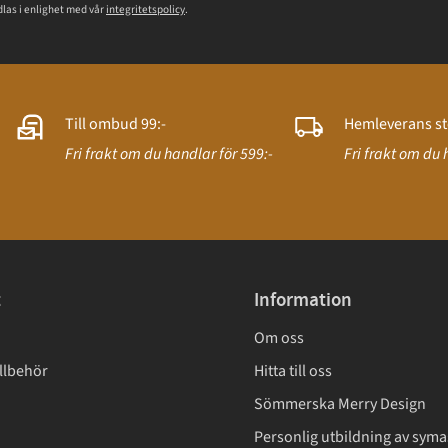
las i enlighet med vår
integritetspolicy
.
Till ombud 99:-
Hemleverans st
Fri frakt om du handlar för 599:-
Fri frakt om du 
t
Information
Om oss
llbehör
Hitta till oss
Sömmerska Merry Design
Personlig utbildning av syma