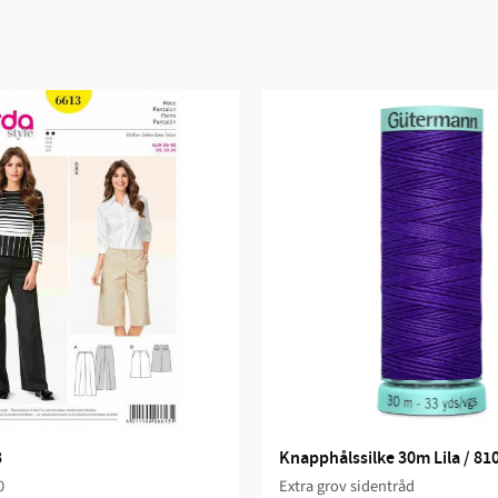
3
Knapphålssilke 30m Lila / 81
0
Extra grov sidentråd