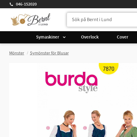
046-152020
Symaskiner
Overlock
Cover
Mönster
Symönster för Blusar