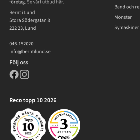
företag.
Se vårt utbud här.
Band och re
Bernt i Lund
Mönster
Stora Södergatan 8
Symaskiner 
222 23, Lund
046-152020
info@berntilund.se
Följ oss
Reco topp 10 2026