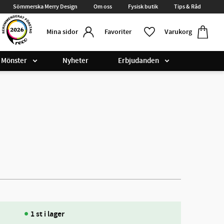
Sömmerska Merry Design
Om oss
Fysisk butik
Tips & Råd
Kundvag
Favoriter
Favoriter
Varukorg
Mina sidor
Mönster
Nyheter
Erbjudanden
1 st i lager